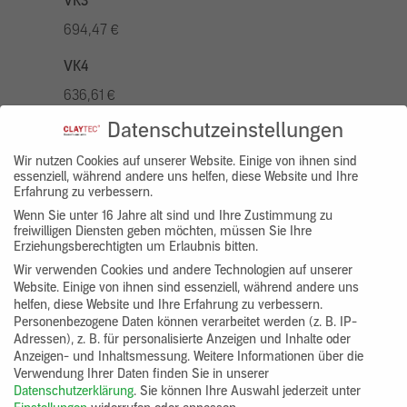
VK3
694,47 €
VK4
636,61 €
Datenschutzeinstellungen
VK5
810,22 €
Wir nutzen Cookies auf unserer Website. Einige von ihnen sind
essenziell, während andere uns helfen, diese Website und Ihre
Erfahrung zu verbessern.
VK7
Wenn Sie unter 16 Jahre alt sind und Ihre Zustimmung zu
578,73 €
freiwilligen Diensten geben möchten, müssen Sie Ihre
Erziehungsberechtigten um Erlaubnis bitten.
Gruppenprodukt
Wir verwenden Cookies und andere Technologien auf unserer
Website. Einige von ihnen sind essenziell, während andere uns
yosima_designputz_bigb
helfen, diese Website und Ihre Erfahrung zu verbessern.
Personenbezogene Daten können verarbeitet werden (z. B. IP-
Adressen), z. B. für personalisierte Anzeigen und Inhalte oder
Anzeigen- und Inhaltsmessung.
Weitere Informationen über die
Verwendung Ihrer Daten finden Sie in unserer
Datenschutzerklärung
.
Sie können Ihre Auswahl jederzeit unter