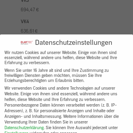
VK3
694,47 €
VK4
636,61 €
Datenschutzeinstellungen
VK5
810,22 €
Wir nutzen Cookies auf unserer Website. Einige von ihnen sind
essenziell, während andere uns helfen, diese Website und Ihre
Erfahrung zu verbessern.
VK7
Wenn Sie unter 16 Jahre alt sind und Ihre Zustimmung zu
578,73 €
freiwilligen Diensten geben möchten, müssen Sie Ihre
Erziehungsberechtigten um Erlaubnis bitten.
Gruppenprodukt
Wir verwenden Cookies und andere Technologien auf unserer
Website. Einige von ihnen sind essenziell, während andere uns
yosima_designputz_bigb
helfen, diese Website und Ihre Erfahrung zu verbessern.
Personenbezogene Daten können verarbeitet werden (z. B. IP-
Adressen), z. B. für personalisierte Anzeigen und Inhalte oder
Anzeigen- und Inhaltsmessung.
Weitere Informationen über die
Verwendung Ihrer Daten finden Sie in unserer
Datenschutzerklärung
.
Sie können Ihre Auswahl jederzeit unter