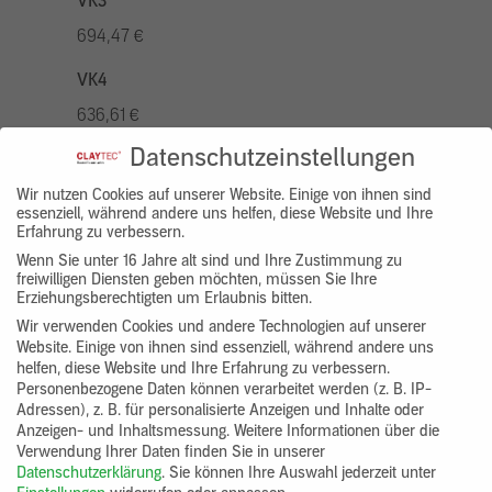
VK3
694,47 €
VK4
636,61 €
Datenschutzeinstellungen
VK5
810,22 €
Wir nutzen Cookies auf unserer Website. Einige von ihnen sind
essenziell, während andere uns helfen, diese Website und Ihre
Erfahrung zu verbessern.
VK7
Wenn Sie unter 16 Jahre alt sind und Ihre Zustimmung zu
578,73 €
freiwilligen Diensten geben möchten, müssen Sie Ihre
Erziehungsberechtigten um Erlaubnis bitten.
Gruppenprodukt
Wir verwenden Cookies und andere Technologien auf unserer
Website. Einige von ihnen sind essenziell, während andere uns
yosima_designputz_bigb
helfen, diese Website und Ihre Erfahrung zu verbessern.
Personenbezogene Daten können verarbeitet werden (z. B. IP-
Adressen), z. B. für personalisierte Anzeigen und Inhalte oder
Anzeigen- und Inhaltsmessung.
Weitere Informationen über die
Verwendung Ihrer Daten finden Sie in unserer
Datenschutzerklärung
.
Sie können Ihre Auswahl jederzeit unter