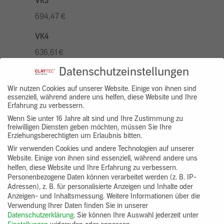
VK3
694,47 €
VK4
636,61 €
Datenschutzeinstellungen
VK5
810,22 €
Wir nutzen Cookies auf unserer Website. Einige von ihnen sind
essenziell, während andere uns helfen, diese Website und Ihre
Erfahrung zu verbessern.
VK7
Wenn Sie unter 16 Jahre alt sind und Ihre Zustimmung zu
578,73 €
freiwilligen Diensten geben möchten, müssen Sie Ihre
Erziehungsberechtigten um Erlaubnis bitten.
Gruppenprodukt
Wir verwenden Cookies und andere Technologien auf unserer
Website. Einige von ihnen sind essenziell, während andere uns
yosima_designputz_bigb
helfen, diese Website und Ihre Erfahrung zu verbessern.
Personenbezogene Daten können verarbeitet werden (z. B. IP-
Adressen), z. B. für personalisierte Anzeigen und Inhalte oder
Anzeigen- und Inhaltsmessung.
Weitere Informationen über die
Verwendung Ihrer Daten finden Sie in unserer
Datenschutzerklärung
.
Sie können Ihre Auswahl jederzeit unter