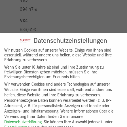
VK3
694,47 €
VK4
636,61 €
Datenschutzeinstellungen
VK5
810,22 €
Wir nutzen Cookies auf unserer Website. Einige von ihnen sind
essenziell, während andere uns helfen, diese Website und Ihre
Erfahrung zu verbessern.
VK7
Wenn Sie unter 16 Jahre alt sind und Ihre Zustimmung zu
578,73 €
freiwilligen Diensten geben möchten, müssen Sie Ihre
Erziehungsberechtigten um Erlaubnis bitten.
Gruppenprodukt
Wir verwenden Cookies und andere Technologien auf unserer
Website. Einige von ihnen sind essenziell, während andere uns
yosima_designputz_bigb
helfen, diese Website und Ihre Erfahrung zu verbessern.
Personenbezogene Daten können verarbeitet werden (z. B. IP-
Adressen), z. B. für personalisierte Anzeigen und Inhalte oder
Anzeigen- und Inhaltsmessung.
Weitere Informationen über die
Verwendung Ihrer Daten finden Sie in unserer
Datenschutzerklärung
.
Sie können Ihre Auswahl jederzeit unter