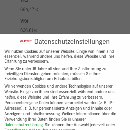
VK3
694,47 €
VK4
636,61 €
Datenschutzeinstellungen
VK5
810,22 €
Wir nutzen Cookies auf unserer Website. Einige von ihnen sind
essenziell, während andere uns helfen, diese Website und Ihre
Erfahrung zu verbessern.
VK7
Wenn Sie unter 16 Jahre alt sind und Ihre Zustimmung zu
578,73 €
freiwilligen Diensten geben möchten, müssen Sie Ihre
Erziehungsberechtigten um Erlaubnis bitten.
Gruppenprodukt
Wir verwenden Cookies und andere Technologien auf unserer
Website. Einige von ihnen sind essenziell, während andere uns
yosima_designputz_bigb
helfen, diese Website und Ihre Erfahrung zu verbessern.
Personenbezogene Daten können verarbeitet werden (z. B. IP-
Adressen), z. B. für personalisierte Anzeigen und Inhalte oder
Anzeigen- und Inhaltsmessung.
Weitere Informationen über die
Verwendung Ihrer Daten finden Sie in unserer
Datenschutzerklärung
.
Sie können Ihre Auswahl jederzeit unter