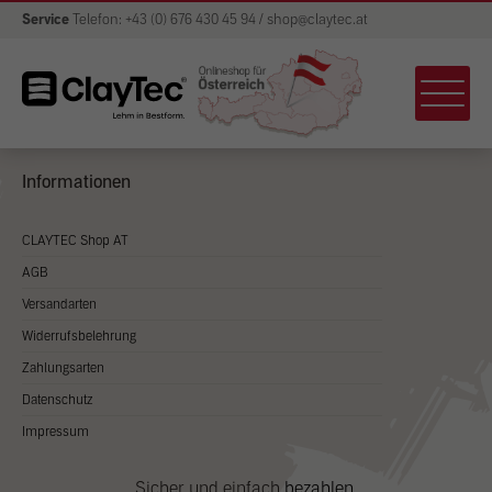
shop@claytec.at
Service
Telefon: +43 (0) 676 430 45 94 / shop@claytec.at
Sie erreichen unsere Service-Mitarbeiter
Mo. - Do. von 08:00 - 17:00 Uhr und Fr. von 08:00 - 15:00 Uhr
Informationen
CLAYTEC Shop AT
AGB
Versandarten
Widerrufsbelehrung
Zahlungsarten
Datenschutz
Impressum
Sicher und einfach bezahlen.