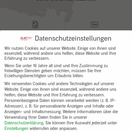
Kauf auf
Kreditkarte
Rechnung
Visa
Datenschutzeinstellungen
Wir nutzen Cookies auf unserer Website. Einige von ihnen sind
essenziell, während andere uns helfen, diese Website und Ihre
Erfahrung zu verbessern.
Wenn Sie unter 16 Jahre alt sind und Ihre Zustimmung zu
freiwilligen Diensten geben möchten, müssen Sie Ihre
per
Kreditkarte
PayPal
Mastercard
Erziehungsberechtigten um Erlaubnis bitten.
Wir verwenden Cookies und andere Technologien auf unserer
Website. Einige von ihnen sind essenziell, während andere uns
Kategorien
helfen, diese Website und Ihre Erfahrung zu verbessern.
Personenbezogene Daten können verarbeitet werden (z. B. IP-
Adressen), z. B. für personalisierte Anzeigen und Inhalte oder
Feine Oberflächen
Anzeigen- und Inhaltsmessung.
Weitere Informationen über die
Verwendung Ihrer Daten finden Sie in unserer
Lehmputze
Datenschutzerklärung
.
Sie können Ihre Auswahl jederzeit unter
Lehm-Trockenbau
Einstellungen
widerrufen oder anpassen.