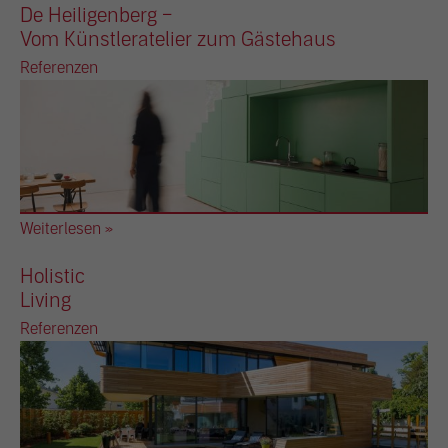
De Heiligenberg –
Vom Künstleratelier zum Gästehaus
Referenzen
Weiterlesen »
Holistic
Living
Referenzen