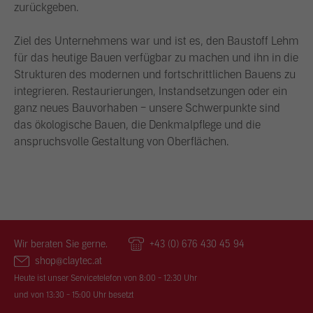
zurückgeben.
Ziel des Unternehmens war und ist es, den Baustoff Lehm
für das heutige Bauen verfügbar zu machen und ihn in die
Strukturen des modernen und fortschrittlichen Bauens zu
integrieren. Restaurierungen, Instandsetzungen oder ein
ganz neues Bauvorhaben – unsere Schwerpunkte sind
das ökologische Bauen, die Denkmalpflege und die
anspruchsvolle Gestaltung von Oberflächen.
Wir beraten Sie gerne.
+43 (0) 676 430 45 94
shop@claytec.at
Heute ist unser Servicetelefon von 8:00 - 12:30 Uhr
und von 13:30 - 15:00 Uhr besetzt