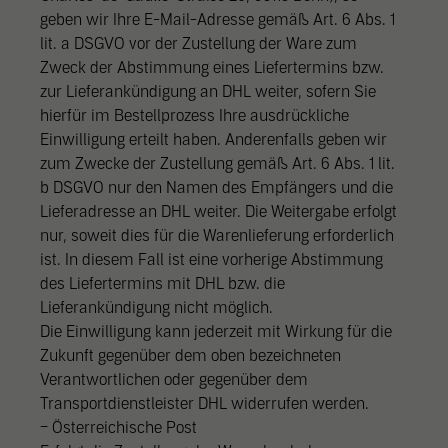
Stati
Statistiken (2)
geben wir Ihre E-Mail-Adresse gemäß Art. 6 Abs. 1
Statistik Cookies erfassen Informationen anonym. Diese Informationen
lit. a DSGVO vor der Zustellung der Ware zum
helfen uns zu verstehen, wie unsere Besucher unsere Website nutzen.
Zweck der Abstimmung eines Liefertermins bzw.
Cookie Informationen anzeigen
zur Lieferankündigung an DHL weiter, sofern Sie
hierfür im Bestellprozess Ihre ausdrückliche
Exte
Externe Medien (2)
Einwilligung erteilt haben. Anderenfalls geben wir
Inhalte von Videoplattformen und Social Media Plattformen werden
zum Zwecke der Zustellung gemäß Art. 6 Abs. 1 lit.
standardmäßig blockiert. Wenn Cookies von externen Medien akzeptiert
b DSGVO nur den Namen des Empfängers und die
werden, bedarf der Zugriff auf diese Inhalte keiner manuellen Zustimmung
Lieferadresse an DHL weiter. Die Weitergabe erfolgt
mehr.
nur, soweit dies für die Warenlieferung erforderlich
Cookie Informationen anzeigen
ist. In diesem Fall ist eine vorherige Abstimmung
des Liefertermins mit DHL bzw. die
Datenschutzerklärung
Lieferankündigung nicht möglich.
Die Einwilligung kann jederzeit mit Wirkung für die
Zukunft gegenüber dem oben bezeichneten
Verantwortlichen oder gegenüber dem
Transportdienstleister DHL widerrufen werden.
– Österreichische Post