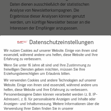
Daten dienen ausschließlich der statistischen
Analyse von Newsletterkampagnen. Die
Ergebnisse dieser Analysen können genutzt
werden, um künftige Newsletter besser an die
Interessen der Empfänger anzupassen.
Wenn Sie der Datenanalyse zu statistischen
Datenschutzeinstellungen
Auswertungszwecken widersprechen möchten,
Wir nutzen Cookies auf unserer Website. Einige von ihnen sind
müssen Sie den Newsletterbezug abbestellen.
essenziell, während andere uns helfen, diese Website und Ihre
Erfahrung zu verbessern.
Wir haben mit CleverReach einen
Wenn Sie unter 16 Jahre alt sind und Ihre Zustimmung zu
Auftragsverarbeitungsvertrag abgeschlossen, mit
freiwilligen Diensten geben möchten, müssen Sie Ihre
Erziehungsberechtigten um Erlaubnis bitten.
dem wir CleverReach verpflichten, die Daten
Wir verwenden Cookies und andere Technologien auf unserer
unserer Kunden zu schützen und sie nicht an Dritte
Website. Einige von ihnen sind essenziell, während andere uns
weiterzugeben.
helfen, diese Website und Ihre Erfahrung zu verbessern.
Personenbezogene Daten können verarbeitet werden (z. B. IP-
Adressen), z. B. für personalisierte Anzeigen und Inhalte oder
Weitere Informationen zur Datenanalyse von
Anzeigen- und Inhaltsmessung.
Weitere Informationen über die
CleverReach können Sie hier nachlesen:
Verwendung Ihrer Daten finden Sie in unserer