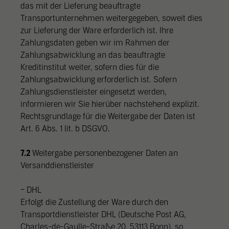
Personenbezogene Daten können verarbeitet werden (z. B. IP-
das mit der Lieferung beauftragte
Adressen), z. B. für personalisierte Anzeigen und Inhalte oder
Transportunternehmen weitergegeben, soweit dies
Anzeigen- und Inhaltsmessung.
Weitere Informationen über die
zur Lieferung der Ware erforderlich ist. Ihre
Verwendung Ihrer Daten finden Sie in unserer
Zahlungsdaten geben wir im Rahmen der
Datenschutzerklärung
.
Hier finden Sie eine Übersicht über alle verwendeten Cookies. Sie
Zahlungsabwicklung an das beauftragte
können Ihre Zustimmung zu ganzen Kategorien geben oder sich
Kreditinstitut weiter, sofern dies für die
weitere Informationen anzeigen lassen und so nur bestimmte
Cookies auswählen.
Zahlungsabwicklung erforderlich ist. Sofern
Zahlungsdienstleister eingesetzt werden,
Alle akzeptieren
Einstellungen speichern & schließen
informieren wir Sie hierüber nachstehend explizit.
Rechtsgrundlage für die Weitergabe der Daten ist
Nur essenzielle Cookies akzeptieren
Art. 6 Abs. 1 lit. b DSGVO.
Zurück
7.2
Weitergabe personenbezogener Daten an
Datenschutzeinstellungen
Versanddienstleister
Essenziell (1)
Essenzielle Cookies ermöglichen grundlegende Funktionen und sind für die
– DHL
einwandfreie Funktion der Website erforderlich.
Erfolgt die Zustellung der Ware durch den
Cookie Informationen anzeigen
Transportdienstleister DHL (Deutsche Post AG,
Charles-de-Gaulle-Straße 20, 53113 Bonn), so