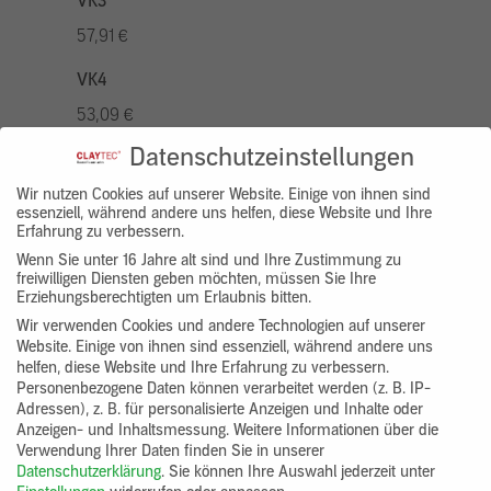
VK3
57,91 €
VK4
53,09 €
Datenschutzeinstellungen
VK5
67,56 €
Wir nutzen Cookies auf unserer Website. Einige von ihnen sind
essenziell, während andere uns helfen, diese Website und Ihre
Erfahrung zu verbessern.
VK7
Wenn Sie unter 16 Jahre alt sind und Ihre Zustimmung zu
48,26 €
freiwilligen Diensten geben möchten, müssen Sie Ihre
Erziehungsberechtigten um Erlaubnis bitten.
Gruppenprodukt
Wir verwenden Cookies und andere Technologien auf unserer
Website. Einige von ihnen sind essenziell, während andere uns
clayfix_lehm_anstrich
helfen, diese Website und Ihre Erfahrung zu verbessern.
Personenbezogene Daten können verarbeitet werden (z. B. IP-
Adressen), z. B. für personalisierte Anzeigen und Inhalte oder
Anzeigen- und Inhaltsmessung.
Weitere Informationen über die
Verwendung Ihrer Daten finden Sie in unserer
Datenschutzerklärung
.
Sie können Ihre Auswahl jederzeit unter