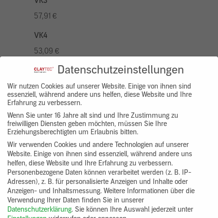
VK3
57,91 €
VK4
53,09 €
Datenschutzeinstellungen
VK5
67,56 €
Wir nutzen Cookies auf unserer Website. Einige von ihnen sind
essenziell, während andere uns helfen, diese Website und Ihre
Erfahrung zu verbessern.
VK7
Wenn Sie unter 16 Jahre alt sind und Ihre Zustimmung zu
48,26 €
freiwilligen Diensten geben möchten, müssen Sie Ihre
Erziehungsberechtigten um Erlaubnis bitten.
Gruppenprodukt
Wir verwenden Cookies und andere Technologien auf unserer
Website. Einige von ihnen sind essenziell, während andere uns
clayfix_lehm_anstrich
helfen, diese Website und Ihre Erfahrung zu verbessern.
Personenbezogene Daten können verarbeitet werden (z. B. IP-
Adressen), z. B. für personalisierte Anzeigen und Inhalte oder
Anzeigen- und Inhaltsmessung.
Weitere Informationen über die
Verwendung Ihrer Daten finden Sie in unserer
Datenschutzerklärung
.
Sie können Ihre Auswahl jederzeit unter