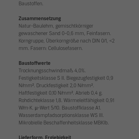
Baustoffen.
Zusammensetzung
Natur-Baulehm, gemischtkörniger
gewaschener Sand 0-0,6 mm, Feinfasern.
Korngruppe, Überkorngröße nach DIN 0/1, <2
mm. Fasern: Cellulosefasern.
Baustoffwerte
Trocknungsschwindmaß 4,0%.
Festigkeitsklasse S II. Biegezugfestigkeit 0,9
N/mm². Druckfestigkeit 2,0 N/mm².
Haftfestigkeit 0,10 N/mm². Abrieb 0,4 g.
Rohdichteklasse 1,8. Wärmeleitfähigkeit 0,91
W/m∙K. µ-Wert 5/10. Baustoffklasse A1.
Wasserdampfadsorptionsklasse WS III.
Mikrobielle Beschaffenheitsklasse MBKIb.
Lieferform, Ergiebigkeit