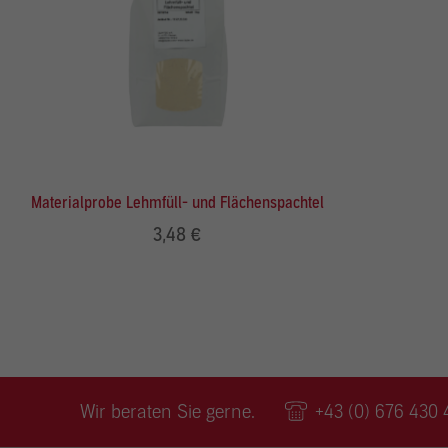
zu ve
Adres
Inhal
in un
Hier 
Zusti
lasse
Al
Materialprobe Lehmfüll- und Flächenspachtel
Nu
3,48 €
Daten
Esse
Essen
Funkt
Stat
Wir beraten Sie gerne.
+43 (0) 676 430 
Stati
verst