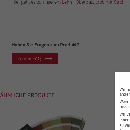
Hier geht es zu unserem
Lehm-Oberputz grob mit Stroh
Haben Sie Fragen zum Produkt?
Zu den FAQ
Wir n
ander
ÄHNLICHE PRODUKTE
Wenn 
möcht
Wir v
ihnen
zu ve