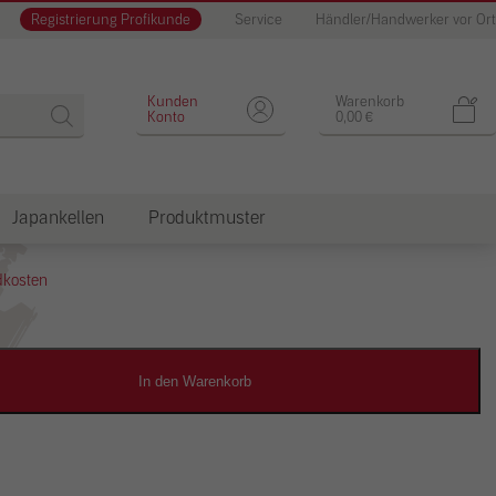
Registrierung Profikunde
Service
Händler/Handwerker vor Ort
 Lehm-Oberputz grob mit Stroh
Kunden
Warenkorb
Konto
0,00
€
Japankellen
Produktmuster
dkosten
In den Warenkorb