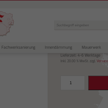
Materialprobe
Products
search
4,10
€
Fachwerksanierung
Innendämmung
Mauerwerk
Artikel-Nr.:
60.112
Lieferzeit: 4-6 Werktage
Inkl. 20.00 % MwSt. zzgl.
Versan
Materialprobe
Lehm-
Oberputz
grob
mit
Stroh