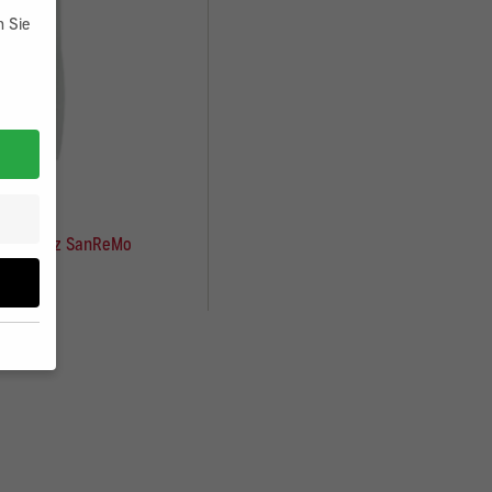
n Sie
 Lehmputz SanReMo
,10 €
 geben
on
hrung