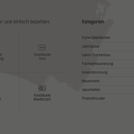
Cookie Informationen anzeigen
erne Medien (2)
er und einfach bezahlen.
Kategorien
te von Videoplattformen und Social Media Plattformen werden standardmäßig block
Cookies von externen Medien akzeptiert werden, bedarf der Zugriff auf diese Inhal
er manuellen Zustimmung mehr.
Feine Oberflächen
Cookie Informationen anzeigen
Lehmputze
uf
Kreditkarte
Lehm-Trockenbau
Datenschutzer
ng
Visa
Fachwerksanierung
Innendämmung
Mauerwerk
Japankellen
Kreditkarte
Produktmuster
l
Mastercard