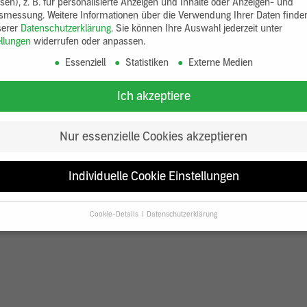
sen), z. B. für personalisierte Anzeigen und Inhalte oder Anzeigen- und
tsmessung.
Weitere Informationen über die Verwendung Ihrer Daten finde
serer
Datenschutzerklärung
.
Sie können Ihre Auswahl jederzeit unter
ellungen
widerrufen oder anpassen.
Essenziell
Statistiken
Externe Medien
Ich akzeptiere
Nur essenzielle Cookies akzeptieren
Produktmuster HFA dünn
Materialprobe
4,26 €
4
Individuelle Cookie Einstellungen
Cookie-Details
Datenschutzerklärung
Datenschutzeinstellungen
Sie unter 16 Jahre alt sind und Ihre Zustimmung zu freiwilligen Diensten
en, müssen Sie Ihre Erziehungsberechtigten um Erlaubnis bitten.
erwenden Cookies und andere Technologien auf unserer Website. Einige v
 sind essenziell, während andere uns helfen, diese Website und Ihre Erfa