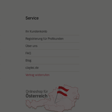
Externe Medien
Service
iert.
te
Ihr Kundenkonto
Registrierung für Profikunden
Über uns
klärung
FAQ
Blog
claytec.de
Vertrag widerrufen