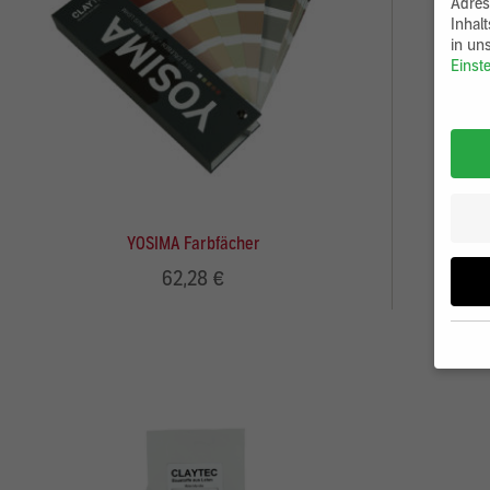
Adres
Inhal
in un
Einst
YOSIMA Farbfächer
62,28 €
Wenn 
möcht
Wir v
ihnen