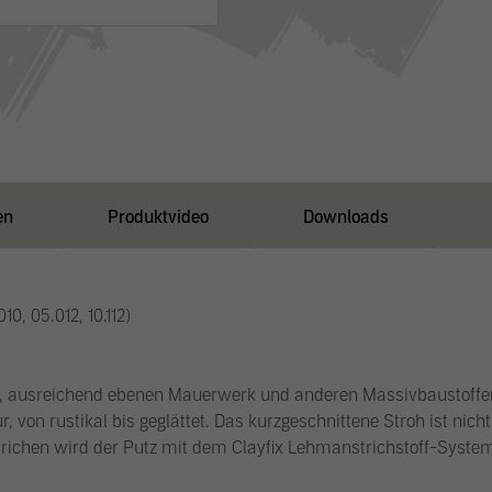
Menge
en
Produktvideo
Downloads
0, 05.012, 10.112)
z, ausreichend ebenen Mauerwerk und anderen Massivbaustoffen
r, von rustikal bis geglättet. Das kurzgeschnittene Stroh ist nic
trichen wird der Putz mit dem Clayfix Lehmanstrichstoff-Syste