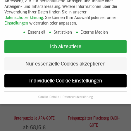
GOTE, L90
GOTE
Adressen), z. B. für personalisierte Anzeigen und Inhalte oder
Anzeigen- und Inhaltsmessung.
Weitere Informationen über die
50,88 €
ab 42,12 €
Verwendung Ihrer Daten finden Sie in unserer
Datenschutzerklärung
.
Sie können Ihre Auswahl jederzeit unter
Einstellungen
widerrufen oder anpassen.
Essenziell
Statistiken
Externe Medien
Ich akzeptiere
Nur essenzielle Cookies akzeptieren
Individuelle Cookie Einstellungen
Cookie-Details
Datenschutzerklärung
Datenschutzeinstellungen
Wenn Sie unter 16 Jahre alt sind und Ihre Zustimmung zu
Unterputzkelle ARA-GOTE
Feinputzglätter Flachsteg KAKU-
freiwilligen Diensten geben möchten, müssen Sie Ihre
Erziehungsberechtigten um Erlaubnis bitten.
GOTE
ab 68,16 €