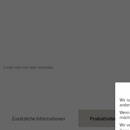
Zurzeit noch kein Bild vorhanden.
Wir n
ander
Wenn 
möcht
Zusätzliche Informationen
Produktvideo
Wir v