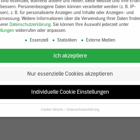
 sind essenziell, während andere uns helfen, diese Website und Ihre Erfa
rbessern.
Personenbezogene Daten können verarbeitet werden (z. B. IP-
sen), z. B. für personalisierte Anzeigen und Inhalte oder Anzeigen- und
tsmessung.
Weitere Informationen über die Verwendung Ihrer Daten finde
serer
Datenschutzerklärung
.
Sie können Ihre Auswahl jederzeit unter
ellungen
widerrufen oder anpassen.
Essenziell
Statistiken
Externe Medien
Ich akzeptiere
Nur essenzielle Cookies akzeptieren
Individuelle Cookie Einstellungen
Cookie-Details
Datenschutzerklärung
Datenschutzeinstellungen
Sie unter 16 Jahre alt sind und Ihre Zustimmung zu freiwilligen Diensten
en, müssen Sie Ihre Erziehungsberechtigten um Erlaubnis bitten.