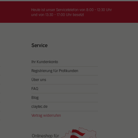
on
hrung
Heute ist unser Servicetelefon von 8:00 - 12:30 Uhr
und von 13:30 - 17:00 Uhr besetzt
n Sie
igen
Service
Ihr Kundenkonto
Zurück
Registrierung für Profikunden
Über uns
FAQ
Blog
claytec.de
Vertrag widerrufen
Statistiken