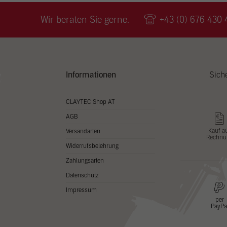
Wir v
ihnen
Wir beraten Sie gerne.
+43 (0) 676 430 
zu ve
Adres
Inhal
in un
Hier 
Zusti
Informationen
Sich
lasse
Al
CLAYTEC Shop AT
AGB
Nu
Kauf a
Versandarten
Rechnu
Daten
Widerrufsbelehrung
Esse
Zahlungsarten
Essen
Datenschutz
Funkt
Impressum
per
PayPa
Stat