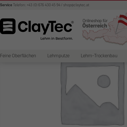
Service
Telefon: +43 (0) 676 430 45 94 / shop@claytec.at
Feine Oberflächen
Lehmputze
Lehm-Trockenbau