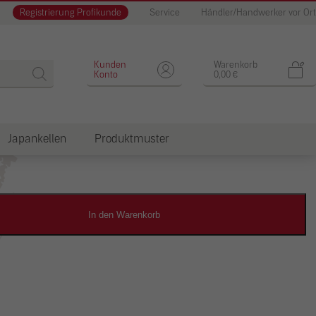
Registrierung Profikunde
Service
Händler/Handwerker vor Ort
Designputz
Kunden
Warenkorb
Konto
0,00
€
Japankellen
Produktmuster
dkosten
In den Warenkorb