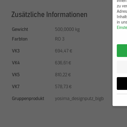
ihnen
zu ve
Adres
Zusätzliche Informationen
Inhal
in un
Einst
Gewicht
500,0000 kg
Farbton
RO 3
VK3
694,47 €
VK4
636,61 €
VK5
810,22 €
VK7
578,73 €
Gruppenprodukt
yosima_designputz_bigb
Wenn 
möcht