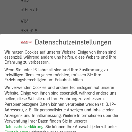
VK3
694,47 €
VK4
636,61 €
Datenschutzeinstellungen
VK5
810,22 €
Wir nutzen Cookies auf unserer Website. Einige von ihnen sind
essenziell, während andere uns helfen, diese Website und Ihre
Erfahrung zu verbessern.
VK7
Wenn Sie unter 16 Jahre alt sind und Ihre Zustimmung zu
578,73 €
freiwilligen Diensten geben möchten, müssen Sie Ihre
Erziehungsberechtigten um Erlaubnis bitten.
Gruppenprodukt
Wir verwenden Cookies und andere Technologien auf unserer
Website. Einige von ihnen sind essenziell, während andere uns
yosima_designputz_bigb
helfen, diese Website und Ihre Erfahrung zu verbessern.
Personenbezogene Daten können verarbeitet werden (z. B. IP-
Adressen), z. B. für personalisierte Anzeigen und Inhalte oder
Anzeigen- und Inhaltsmessung.
Weitere Informationen über die
Verwendung Ihrer Daten finden Sie in unserer
Datenschutzerklärung
.
Sie können Ihre Auswahl jederzeit unter