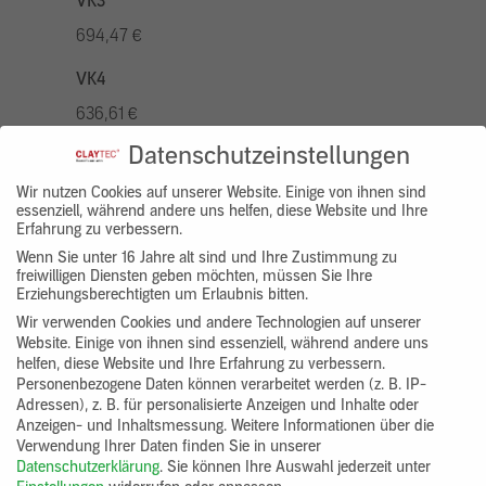
VK3
694,47 €
VK4
636,61 €
Datenschutzeinstellungen
VK5
810,22 €
Wir nutzen Cookies auf unserer Website. Einige von ihnen sind
essenziell, während andere uns helfen, diese Website und Ihre
Erfahrung zu verbessern.
VK7
Wenn Sie unter 16 Jahre alt sind und Ihre Zustimmung zu
578,73 €
freiwilligen Diensten geben möchten, müssen Sie Ihre
Erziehungsberechtigten um Erlaubnis bitten.
Gruppenprodukt
Wir verwenden Cookies und andere Technologien auf unserer
Website. Einige von ihnen sind essenziell, während andere uns
yosima_designputz_bigb
helfen, diese Website und Ihre Erfahrung zu verbessern.
Personenbezogene Daten können verarbeitet werden (z. B. IP-
Adressen), z. B. für personalisierte Anzeigen und Inhalte oder
Anzeigen- und Inhaltsmessung.
Weitere Informationen über die
Verwendung Ihrer Daten finden Sie in unserer
Datenschutzerklärung
.
Sie können Ihre Auswahl jederzeit unter