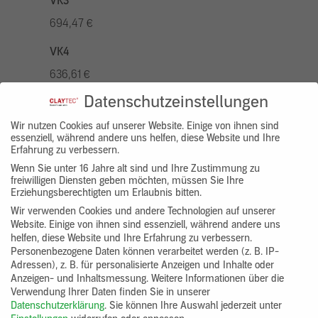
VK3
694,47 €
VK4
636,61 €
Datenschutzeinstellungen
VK5
810,22 €
Wir nutzen Cookies auf unserer Website. Einige von ihnen sind
essenziell, während andere uns helfen, diese Website und Ihre
Erfahrung zu verbessern.
VK7
Wenn Sie unter 16 Jahre alt sind und Ihre Zustimmung zu
578,73 €
freiwilligen Diensten geben möchten, müssen Sie Ihre
Erziehungsberechtigten um Erlaubnis bitten.
Gruppenprodukt
Wir verwenden Cookies und andere Technologien auf unserer
Website. Einige von ihnen sind essenziell, während andere uns
yosima_designputz_bigb
helfen, diese Website und Ihre Erfahrung zu verbessern.
Personenbezogene Daten können verarbeitet werden (z. B. IP-
Adressen), z. B. für personalisierte Anzeigen und Inhalte oder
Anzeigen- und Inhaltsmessung.
Weitere Informationen über die
Verwendung Ihrer Daten finden Sie in unserer
Datenschutzerklärung
.
Sie können Ihre Auswahl jederzeit unter