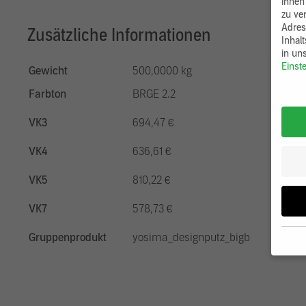
ihnen
zu ve
Adres
Zusätzliche Informationen
Inhal
in un
Einst
Gewicht
500,0000 kg
Farbton
BRGE 2.2
VK3
694,47 €
VK4
636,61 €
VK5
810,22 €
VK7
578,73 €
Gruppenprodukt
yosima_designputz_bigb
Wenn 
möcht