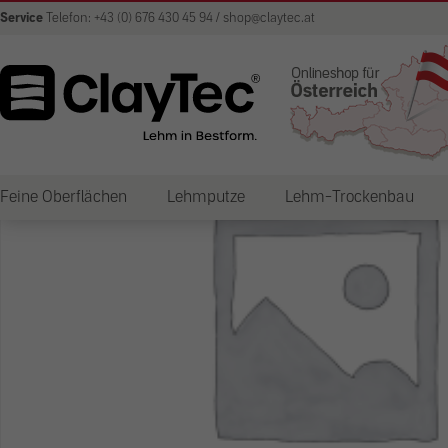
Service
Telefon: +43 (0) 676 430 45 94 / shop@claytec.at
Feine Oberflächen
Lehmputze
Lehm-Trockenbau