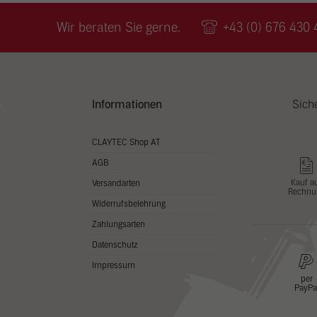
Wir v
ihnen
Wir beraten Sie gerne.
+43 (0) 676 430 
zu ve
Adres
Inhal
in un
Hier 
Zusti
Informationen
Sich
lasse
Al
CLAYTEC Shop AT
AGB
Nu
Kauf a
Versandarten
Rechnu
Daten
Widerrufsbelehrung
Esse
Zahlungsarten
Essen
Datenschutz
Funkt
Impressum
per
PayPa
Stat