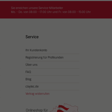
on
hrung
Sie erreichen unsere Service-Mitarbeiter
Mo. - Do. von 08:00 - 17:00 Uhr und Fr. von 08:00 - 15:00 Uhr
n Sie
igen
Service
Ihr Kundenkonto
Zurück
Registrierung für Profikunden
Über uns
FAQ
Blog
claytec.de
Vertrag widerrufen
Statistiken