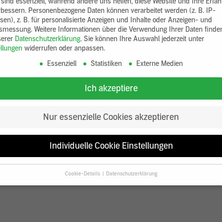
 sind essenziell, während andere uns helfen, diese Website und Ihre Erfa
rbessern.
Personenbezogene Daten können verarbeitet werden (z. B. IP-
sen), z. B. für personalisierte Anzeigen und Inhalte oder Anzeigen- und
tsmessung.
Weitere Informationen über die Verwendung Ihrer Daten finde
serer
Datenschutzerklärung
.
Sie können Ihre Auswahl jederzeit unter
ellungen
widerrufen oder anpassen.
Essenziell
Statistiken
Externe Medien
Ich akzeptiere
Nur essenzielle Cookies akzeptieren
Individuelle Cookie Einstellungen
Cookie-Details
Datenschutzerklärung
Datenschutzeinstellungen
Sie unter 16 Jahre alt sind und Ihre Zustimmung zu freiwilligen Diensten
en, müssen Sie Ihre Erziehungsberechtigten um Erlaubnis bitten.