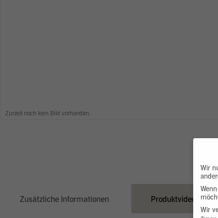
Zurzeit noch kein Bild vorhanden.
Wir n
ander
Wenn 
möcht
Zusätzliche Informationen
Produktvideo
Wir v