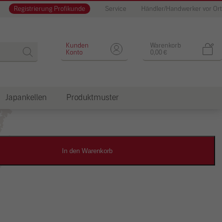
Registrierung Profikunde
Service
Händler/Handwerker vor Ort
Designputz
Kunden
Warenkorb
Konto
0,00
€
Japankellen
Produktmuster
dkosten
In den Warenkorb