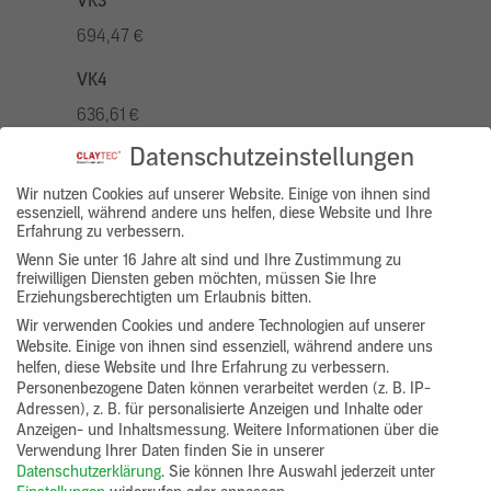
VK3
694,47 €
VK4
636,61 €
Datenschutzeinstellungen
VK5
810,22 €
Wir nutzen Cookies auf unserer Website. Einige von ihnen sind
essenziell, während andere uns helfen, diese Website und Ihre
Erfahrung zu verbessern.
VK7
Wenn Sie unter 16 Jahre alt sind und Ihre Zustimmung zu
578,73 €
freiwilligen Diensten geben möchten, müssen Sie Ihre
Erziehungsberechtigten um Erlaubnis bitten.
Gruppenprodukt
Wir verwenden Cookies und andere Technologien auf unserer
Website. Einige von ihnen sind essenziell, während andere uns
yosima_designputz_bigb
helfen, diese Website und Ihre Erfahrung zu verbessern.
Personenbezogene Daten können verarbeitet werden (z. B. IP-
Adressen), z. B. für personalisierte Anzeigen und Inhalte oder
Anzeigen- und Inhaltsmessung.
Weitere Informationen über die
Verwendung Ihrer Daten finden Sie in unserer
Datenschutzerklärung
.
Sie können Ihre Auswahl jederzeit unter