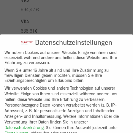
VK3
694,47 €
VK4
636,61 €
Datenschutzeinstellungen
VK5
810,22 €
Wir nutzen Cookies auf unserer Website. Einige von ihnen sind
essenziell, während andere uns helfen, diese Website und Ihre
Erfahrung zu verbessern.
VK7
Wenn Sie unter 16 Jahre alt sind und Ihre Zustimmung zu
578,73 €
freiwilligen Diensten geben möchten, müssen Sie Ihre
Erziehungsberechtigten um Erlaubnis bitten.
Gruppenprodukt
Wir verwenden Cookies und andere Technologien auf unserer
Website. Einige von ihnen sind essenziell, während andere uns
yosima_designputz_bigb
helfen, diese Website und Ihre Erfahrung zu verbessern.
Personenbezogene Daten können verarbeitet werden (z. B. IP-
Adressen), z. B. für personalisierte Anzeigen und Inhalte oder
Anzeigen- und Inhaltsmessung.
Weitere Informationen über die
Verwendung Ihrer Daten finden Sie in unserer
Datenschutzerklärung
.
Sie können Ihre Auswahl jederzeit unter