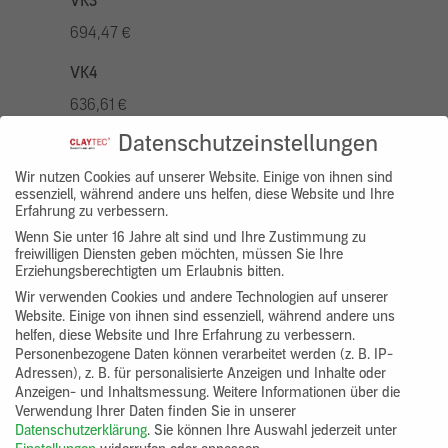
VK3
694,47 €
VK4
636,61 €
Datenschutzeinstellungen
VK5
810,22 €
Wir nutzen Cookies auf unserer Website. Einige von ihnen sind
essenziell, während andere uns helfen, diese Website und Ihre
Erfahrung zu verbessern.
VK7
Wenn Sie unter 16 Jahre alt sind und Ihre Zustimmung zu
578,73 €
freiwilligen Diensten geben möchten, müssen Sie Ihre
Erziehungsberechtigten um Erlaubnis bitten.
Gruppenprodukt
Wir verwenden Cookies und andere Technologien auf unserer
Website. Einige von ihnen sind essenziell, während andere uns
yosima_designputz_bigb
helfen, diese Website und Ihre Erfahrung zu verbessern.
Personenbezogene Daten können verarbeitet werden (z. B. IP-
Adressen), z. B. für personalisierte Anzeigen und Inhalte oder
Anzeigen- und Inhaltsmessung.
Weitere Informationen über die
Verwendung Ihrer Daten finden Sie in unserer
Datenschutzerklärung
.
Sie können Ihre Auswahl jederzeit unter