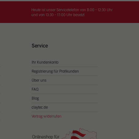
on
hrung
Heute ist unser Servicetelefon von 8:00 - 12:30 Uhr
und von 13:30 - 17:00 Uhr besetzt
n Sie
igen
Service
Ihr Kundenkonto
Zurück
Registrierung für Profikunden
Über uns
FAQ
Blog
claytec.de
Vertrag widerrufen
Statistiken