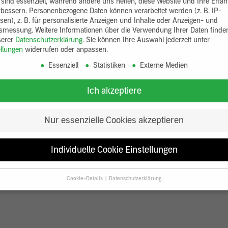
 sind essenziell, während andere uns helfen, diese Website und Ihre Erfa
rbessern.
Personenbezogene Daten können verarbeitet werden (z. B. IP-
sen), z. B. für personalisierte Anzeigen und Inhalte oder Anzeigen- und
tsmessung.
Weitere Informationen über die Verwendung Ihrer Daten finde
serer
Datenschutzerklärung
.
Sie können Ihre Auswahl jederzeit unter
ellungen
widerrufen oder anpassen.
Essenziell
Statistiken
Externe Medien
Ich akzeptiere
Nur essenzielle Cookies akzeptieren
Individuelle Cookie Einstellungen
Cookie-Details
Datenschutzerklärung
Datenschutzeinstellungen
Sie unter 16 Jahre alt sind und Ihre Zustimmung zu freiwilligen Diensten
en, müssen Sie Ihre Erziehungsberechtigten um Erlaubnis bitten.