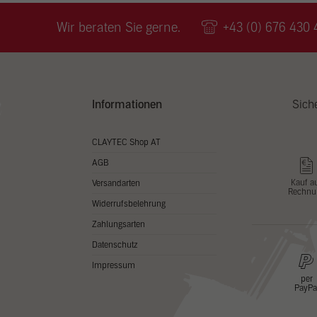
Wir v
ihnen
Wir beraten Sie gerne.
+43 (0) 676 430 
zu ve
Adres
Inhal
in un
Hier 
Zusti
Informationen
Sich
lasse
Al
CLAYTEC Shop AT
AGB
Nu
Kauf a
Versandarten
Rechnu
Daten
Widerrufsbelehrung
Esse
Zahlungsarten
Essen
Datenschutz
Funkt
Impressum
per
PayPa
Stat