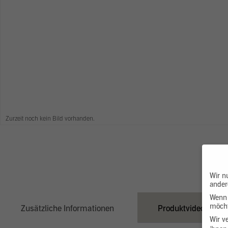
Zurzeit noch kein Bild vorhanden.
Wir n
ander
Wenn 
möcht
Zusätzliche Informationen
Produktvideo
Wir v