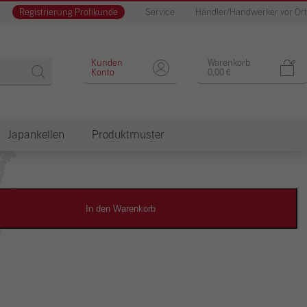
Registrierung Profikunde
Service
Händler/Handwerker vor Ort
Designputz
Kunden
Warenkorb
Konto
0,00
€
Japankellen
Produktmuster
dkosten
In den Warenkorb