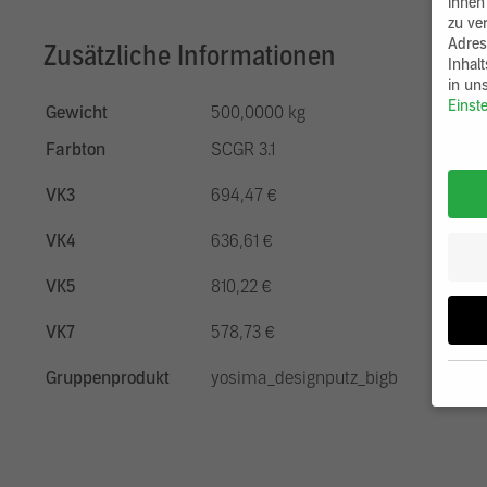
ihnen
zu ve
Adres
Zusätzliche Informationen
Inhal
in un
Einst
Gewicht
500,0000 kg
Farbton
SCGR 3.1
VK3
694,47 €
VK4
636,61 €
VK5
810,22 €
VK7
578,73 €
Gruppenprodukt
yosima_designputz_bigb
Wenn 
möcht