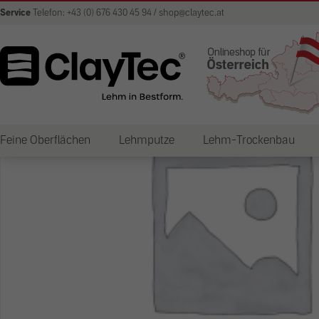
Service
Telefon: +43 (0) 676 430 45 94 / shop@claytec.at
Feine Oberflächen
Lehmputze
Lehm-Trockenbau