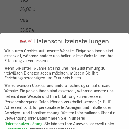
VK3
36,96 €
VK4
33,87 €
Datenschutzeinstellungen
VK5
43,10 €
Wir nutzen Cookies auf unserer Website. Einige von ihnen sind
essenziell, während andere uns helfen, diese Website und Ihre
Erfahrung zu verbessern.
VK7
Wenn Sie unter 16 Jahre alt sind und Ihre Zustimmung zu
30,80 €
freiwilligen Diensten geben möchten, müssen Sie Ihre
Erziehungsberechtigten um Erlaubnis bitten.
Gruppenprodukt
Wir verwenden Cookies und andere Technologien auf unserer
Website. Einige von ihnen sind essenziell, während andere uns
yosima_designputz_eimer
helfen, diese Website und Ihre Erfahrung zu verbessern.
Personenbezogene Daten können verarbeitet werden (z. B. IP-
Adressen), z. B. für personalisierte Anzeigen und Inhalte oder
Anzeigen- und Inhaltsmessung.
Weitere Informationen über die
Verwendung Ihrer Daten finden Sie in unserer
Datenschutzerklärung
.
Sie können Ihre Auswahl jederzeit unter