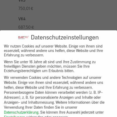
VK3
750,01 €
VK4
687,50 €
Datenschutzeinstellungen
VK5
875,01 €
Wir nutzen Cookies auf unserer Website. Einige von ihnen sind
essenziell, während andere uns helfen, diese Website und Ihre
Erfahrung zu verbessern.
VK7
Wenn Sie unter 16 Jahre alt sind und Ihre Zustimmung zu
625,00 €
freiwilligen Diensten geben möchten, müssen Sie Ihre
Erziehungsberechtigten um Erlaubnis bitten.
Gruppenprodukt
Wir verwenden Cookies und andere Technologien auf unserer
Website. Einige von ihnen sind essenziell, während andere uns
yosima_designputz_bigb
helfen, diese Website und Ihre Erfahrung zu verbessern.
Personenbezogene Daten können verarbeitet werden (z. B. IP-
Adressen), z. B. für personalisierte Anzeigen und Inhalte oder
Anzeigen- und Inhaltsmessung.
Weitere Informationen über die
Verwendung Ihrer Daten finden Sie in unserer
Datenschutzerklärung
.
Sie können Ihre Auswahl jederzeit unter