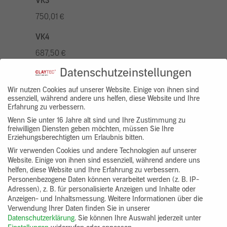
VK3
750,01 €
VK4
687,50 €
Datenschutzeinstellungen
VK5
875,01 €
Wir nutzen Cookies auf unserer Website. Einige von ihnen sind
essenziell, während andere uns helfen, diese Website und Ihre
Erfahrung zu verbessern.
VK7
Wenn Sie unter 16 Jahre alt sind und Ihre Zustimmung zu
625,00 €
freiwilligen Diensten geben möchten, müssen Sie Ihre
Erziehungsberechtigten um Erlaubnis bitten.
Gruppenprodukt
Wir verwenden Cookies und andere Technologien auf unserer
Website. Einige von ihnen sind essenziell, während andere uns
yosima_designputz_bigb
helfen, diese Website und Ihre Erfahrung zu verbessern.
Personenbezogene Daten können verarbeitet werden (z. B. IP-
Adressen), z. B. für personalisierte Anzeigen und Inhalte oder
Anzeigen- und Inhaltsmessung.
Weitere Informationen über die
Verwendung Ihrer Daten finden Sie in unserer
Datenschutzerklärung
.
Sie können Ihre Auswahl jederzeit unter