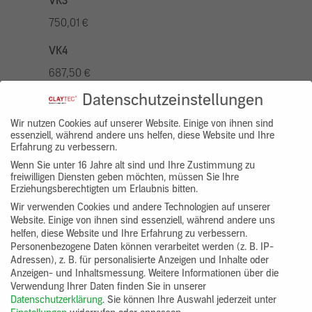
VK3
750,01 €
VK4
687,50 €
Datenschutzeinstellungen
VK5
875,01 €
Wir nutzen Cookies auf unserer Website. Einige von ihnen sind
essenziell, während andere uns helfen, diese Website und Ihre
Erfahrung zu verbessern.
VK7
Wenn Sie unter 16 Jahre alt sind und Ihre Zustimmung zu
625,00 €
freiwilligen Diensten geben möchten, müssen Sie Ihre
Erziehungsberechtigten um Erlaubnis bitten.
Gruppenprodukt
Wir verwenden Cookies und andere Technologien auf unserer
Website. Einige von ihnen sind essenziell, während andere uns
yosima_designputz_bigb
helfen, diese Website und Ihre Erfahrung zu verbessern.
Personenbezogene Daten können verarbeitet werden (z. B. IP-
Adressen), z. B. für personalisierte Anzeigen und Inhalte oder
Anzeigen- und Inhaltsmessung.
Weitere Informationen über die
Verwendung Ihrer Daten finden Sie in unserer
Datenschutzerklärung
.
Sie können Ihre Auswahl jederzeit unter