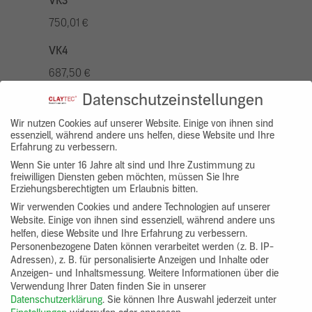
VK3
750,01 €
VK4
687,50 €
Datenschutzeinstellungen
VK5
875,01 €
Wir nutzen Cookies auf unserer Website. Einige von ihnen sind
essenziell, während andere uns helfen, diese Website und Ihre
Erfahrung zu verbessern.
VK7
Wenn Sie unter 16 Jahre alt sind und Ihre Zustimmung zu
625,00 €
freiwilligen Diensten geben möchten, müssen Sie Ihre
Erziehungsberechtigten um Erlaubnis bitten.
Gruppenprodukt
Wir verwenden Cookies und andere Technologien auf unserer
Website. Einige von ihnen sind essenziell, während andere uns
yosima_designputz_bigb
helfen, diese Website und Ihre Erfahrung zu verbessern.
Personenbezogene Daten können verarbeitet werden (z. B. IP-
Adressen), z. B. für personalisierte Anzeigen und Inhalte oder
Anzeigen- und Inhaltsmessung.
Weitere Informationen über die
Verwendung Ihrer Daten finden Sie in unserer
Datenschutzerklärung
.
Sie können Ihre Auswahl jederzeit unter