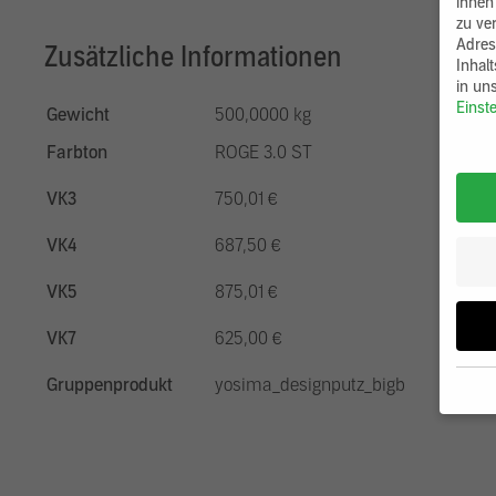
ihnen
zu ve
Adres
Zusätzliche Informationen
Inhal
in un
Einst
Gewicht
500,0000 kg
Farbton
ROGE 3.0 ST
VK3
750,01 €
VK4
687,50 €
VK5
875,01 €
VK7
625,00 €
Gruppenprodukt
yosima_designputz_bigb
Wenn 
möcht