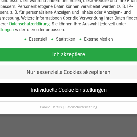
 sind essenziell, während andere uns helfen, diese Website und Ihre Erfa
rbessern.
Personenbezogene Daten können verarbeitet werden (z. B. IP-
sen), z. B. für personalisierte Anzeigen und Inhalte oder Anzeigen- und
tsmessung.
Weitere Informationen über die Verwendung Ihrer Daten finde
serer
Datenschutzerklärung
.
Sie können Ihre Auswahl jederzeit unter
ellungen
widerrufen oder anpassen.
Essenziell
Statistiken
Externe Medien
Ich akzeptiere
Nur essenzielle Cookies akzeptieren
Individuelle Cookie Einstellungen
Cookie-Details
Datenschutzerklärung
Datenschutzeinstellungen
Sie unter 16 Jahre alt sind und Ihre Zustimmung zu freiwilligen Diensten
en, müssen Sie Ihre Erziehungsberechtigten um Erlaubnis bitten.