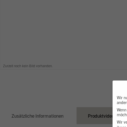
Zurzeit noch kein Bild vorhanden.
Wir n
ander
Wenn 
möcht
Zusätzliche Informationen
Produktvideo
Wir v