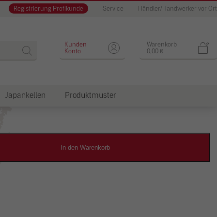
Registrierung Profikunde
Service
Händler/Handwerker vor Ort
Designputz
Kunden
Warenkorb
Konto
0,00
€
Japankellen
Produktmuster
dkosten
In den Warenkorb