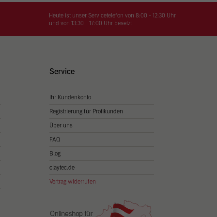
on
hrung
Heute ist unser Servicetelefon von 8:00 - 12:30 Uhr
und von 13:30 - 17:00 Uhr besetzt
n Sie
igen
Service
Ihr Kundenkonto
Zurück
Registrierung für Profikunden
Über uns
FAQ
Blog
claytec.de
Vertrag widerrufen
Statistiken