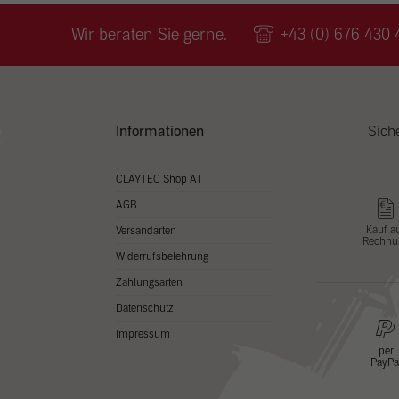
Wir v
ihnen
Wir beraten Sie gerne.
+43 (0) 676 430 
zu ve
Adres
Inhal
in un
Hier 
Zusti
Informationen
Sich
lasse
Al
CLAYTEC Shop AT
AGB
Nu
Kauf a
Versandarten
Rechnu
Daten
Widerrufsbelehrung
Esse
Zahlungsarten
Essen
Datenschutz
Funkt
Impressum
per
PayPa
Stat