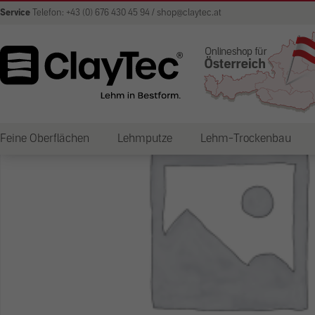
Service
Telefon: +43 (0) 676 430 45 94 / shop@claytec.at
Feine Oberflächen
Lehmputze
Lehm-Trockenbau