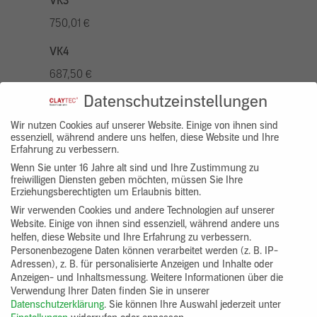
VK3
750,01 €
VK4
687,50 €
Datenschutzeinstellungen
VK5
875,01 €
Wir nutzen Cookies auf unserer Website. Einige von ihnen sind
essenziell, während andere uns helfen, diese Website und Ihre
Erfahrung zu verbessern.
VK7
Wenn Sie unter 16 Jahre alt sind und Ihre Zustimmung zu
625,00 €
freiwilligen Diensten geben möchten, müssen Sie Ihre
Erziehungsberechtigten um Erlaubnis bitten.
Gruppenprodukt
Wir verwenden Cookies und andere Technologien auf unserer
Website. Einige von ihnen sind essenziell, während andere uns
yosima_designputz_bigb
helfen, diese Website und Ihre Erfahrung zu verbessern.
Personenbezogene Daten können verarbeitet werden (z. B. IP-
Adressen), z. B. für personalisierte Anzeigen und Inhalte oder
Anzeigen- und Inhaltsmessung.
Weitere Informationen über die
Verwendung Ihrer Daten finden Sie in unserer
Datenschutzerklärung
.
Sie können Ihre Auswahl jederzeit unter