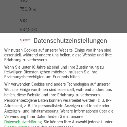
VK3
750,01 €
VK4
687,50 €
Datenschutzeinstellungen
VK5
875,01 €
Wir nutzen Cookies auf unserer Website. Einige von ihnen sind
essenziell, während andere uns helfen, diese Website und Ihre
Erfahrung zu verbessern.
VK7
Wenn Sie unter 16 Jahre alt sind und Ihre Zustimmung zu
625,00 €
freiwilligen Diensten geben möchten, müssen Sie Ihre
Erziehungsberechtigten um Erlaubnis bitten.
Gruppenprodukt
Wir verwenden Cookies und andere Technologien auf unserer
Website. Einige von ihnen sind essenziell, während andere uns
yosima_designputz_bigb
helfen, diese Website und Ihre Erfahrung zu verbessern.
Personenbezogene Daten können verarbeitet werden (z. B. IP-
Adressen), z. B. für personalisierte Anzeigen und Inhalte oder
Anzeigen- und Inhaltsmessung.
Weitere Informationen über die
Verwendung Ihrer Daten finden Sie in unserer
Datenschutzerklärung
.
Sie können Ihre Auswahl jederzeit unter