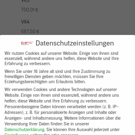
VK3
750,01 €
VK4
687,50 €
Datenschutzeinstellungen
VK5
875,01 €
Wir nutzen Cookies auf unserer Website. Einige von ihnen sind
essenziell, während andere uns helfen, diese Website und Ihre
Erfahrung zu verbessern.
VK7
Wenn Sie unter 16 Jahre alt sind und Ihre Zustimmung zu
625,00 €
freiwilligen Diensten geben möchten, müssen Sie Ihre
Erziehungsberechtigten um Erlaubnis bitten.
Gruppenprodukt
Wir verwenden Cookies und andere Technologien auf unserer
Website. Einige von ihnen sind essenziell, während andere uns
yosima_designputz_bigb
helfen, diese Website und Ihre Erfahrung zu verbessern.
Personenbezogene Daten können verarbeitet werden (z. B. IP-
Adressen), z. B. für personalisierte Anzeigen und Inhalte oder
Anzeigen- und Inhaltsmessung.
Weitere Informationen über die
Verwendung Ihrer Daten finden Sie in unserer
Datenschutzerklärung
.
Sie können Ihre Auswahl jederzeit unter