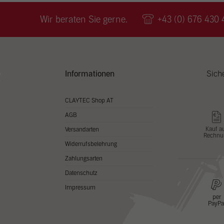
Wir v
ihnen
Wir beraten Sie gerne.
+43 (0) 676 430 
zu ve
Adres
Inhal
in un
Hier 
Zusti
Informationen
Sich
lasse
Al
CLAYTEC Shop AT
AGB
Nu
Kauf a
Versandarten
Rechnu
Daten
Widerrufsbelehrung
Esse
Zahlungsarten
Essen
Datenschutz
Funkt
Impressum
per
PayPa
Stat