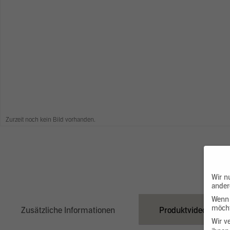
Zurzeit noch kein Bild vorhanden.
Wir n
ander
Wenn 
möcht
Zusätzliche Informationen
Produktvideo
Wir v