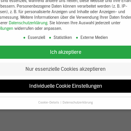
 sind essenziell, während andere uns helfen, diese Website und Ihre Erfa
rbessern.
Personenbezogene Daten können verarbeitet werden (z. B. IP-
sen), z. B. für personalisierte Anzeigen und Inhalte oder Anzeigen- und
tsmessung.
Weitere Informationen über die Verwendung Ihrer Daten finde
serer
Datenschutzerklärung
.
Sie können Ihre Auswahl jederzeit unter
ellungen
widerrufen oder anpassen.
Essenziell
Statistiken
Externe Medien
Ich akzeptiere
Nur essenzielle Cookies akzeptieren
Individuelle Cookie Einstellungen
Cookie-Details
Datenschutzerklärung
Datenschutzeinstellungen
Sie unter 16 Jahre alt sind und Ihre Zustimmung zu freiwilligen Diensten
en, müssen Sie Ihre Erziehungsberechtigten um Erlaubnis bitten.