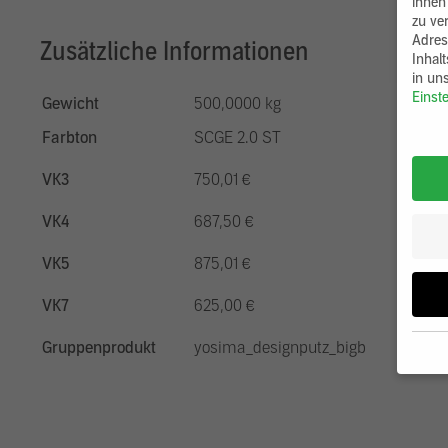
ihnen
zu ve
Adres
Zusätzliche Informationen
Inhal
in un
Einst
Gewicht
500,0000 kg
Farbton
SCGE 2.0 ST
VK3
750,01 €
VK4
687,50 €
VK5
875,01 €
VK7
625,00 €
Gruppenprodukt
yosima_designputz_bigb
Wenn 
möcht