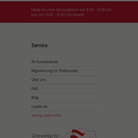
on
hrung
Heute ist unser Servicetelefon von 8:00 - 12:30 Uhr
und von 13:30 - 15:00 Uhr besetzt
n Sie
igen
Service
Ihr Kundenkonto
Zurück
Registrierung für Profikunden
Über uns
FAQ
Blog
claytec.de
Vertrag widerrufen
Statistiken