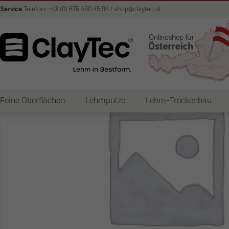
Service
Telefon: +43 (0) 676 430 45 94 / shop@claytec.at
Feine Oberflächen
Lehmputze
Lehm-Trockenbau