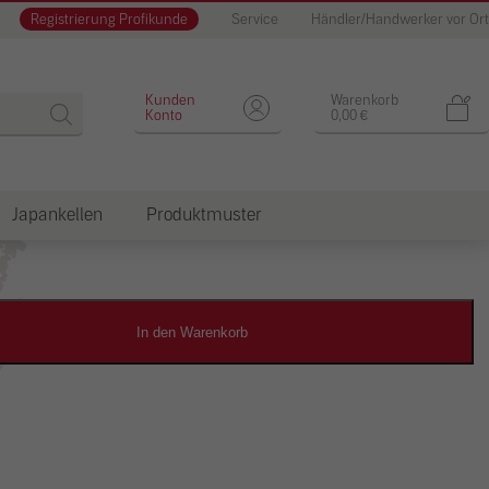
Registrierung Profikunde
Service
Händler/Handwerker vor Ort
Designputz
Kunden
Warenkorb
Konto
0,00
€
Japankellen
Produktmuster
dkosten
In den Warenkorb