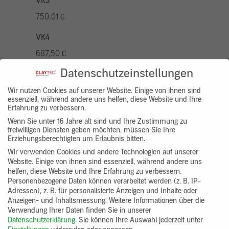
VK3
750,01 €
VK4
687,50 €
Datenschutzeinstellungen
VK5
875,01 €
Wir nutzen Cookies auf unserer Website. Einige von ihnen sind
essenziell, während andere uns helfen, diese Website und Ihre
Erfahrung zu verbessern.
VK7
Wenn Sie unter 16 Jahre alt sind und Ihre Zustimmung zu
625,00 €
freiwilligen Diensten geben möchten, müssen Sie Ihre
Erziehungsberechtigten um Erlaubnis bitten.
Gruppenprodukt
Wir verwenden Cookies und andere Technologien auf unserer
Website. Einige von ihnen sind essenziell, während andere uns
yosima_designputz_bigb
helfen, diese Website und Ihre Erfahrung zu verbessern.
Personenbezogene Daten können verarbeitet werden (z. B. IP-
Adressen), z. B. für personalisierte Anzeigen und Inhalte oder
Anzeigen- und Inhaltsmessung.
Weitere Informationen über die
Verwendung Ihrer Daten finden Sie in unserer
Datenschutzerklärung
.
Sie können Ihre Auswahl jederzeit unter