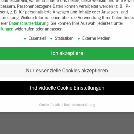
 sind essenziell, während andere uns helfen, diese Website und Ihre Erfa
rbessern.
Personenbezogene Daten können verarbeitet werden (z. B. IP-
sen), z. B. für personalisierte Anzeigen und Inhalte oder Anzeigen- und
tsmessung.
Weitere Informationen über die Verwendung Ihrer Daten finde
serer
Datenschutzerklärung
.
Sie können Ihre Auswahl jederzeit unter
ellungen
widerrufen oder anpassen.
Essenziell
Statistiken
Externe Medien
Ich akzeptiere
Nur essenzielle Cookies akzeptieren
Individuelle Cookie Einstellungen
Cookie-Details
Datenschutzerklärung
Datenschutzeinstellungen
Sie unter 16 Jahre alt sind und Ihre Zustimmung zu freiwilligen Diensten
en, müssen Sie Ihre Erziehungsberechtigten um Erlaubnis bitten.