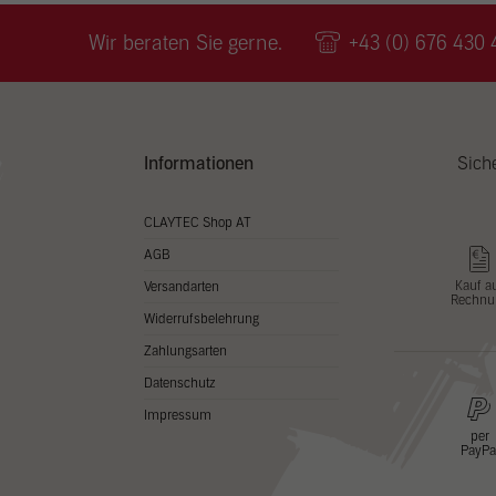
Wir v
ihnen
Wir beraten Sie gerne.
+43 (0) 676 430 
zu ve
Adres
Inhal
in un
Hier 
Zusti
Informationen
Sich
lasse
Al
CLAYTEC Shop AT
AGB
Nu
Kauf a
Versandarten
Rechnu
Daten
Widerrufsbelehrung
Esse
Zahlungsarten
Essen
Datenschutz
Funkt
Impressum
per
PayPa
Stat