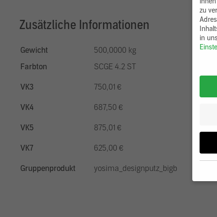
ihnen
zu ve
Adres
Zusätzliche Informationen
Inhal
in un
Einst
Gewicht
500,0000 kg
Farbton
SCGE 4.2 ST
VK3
750,01 €
VK4
687,50 €
VK5
875,01 €
VK7
625,00 €
Gruppenprodukt
yosima_designputz_bigb
Wenn 
möcht