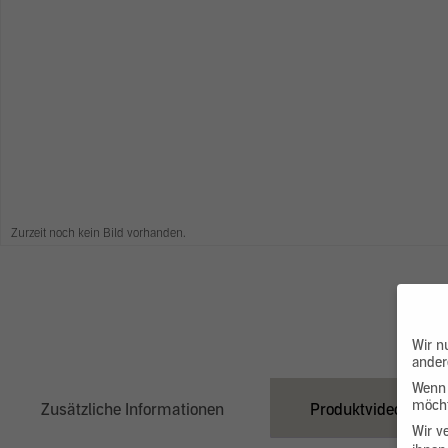
Zurzeit noch kein Bild vorhanden.
Wir n
ander
Wenn 
möcht
Zusätzliche Informationen
Produktvideo
Wir v