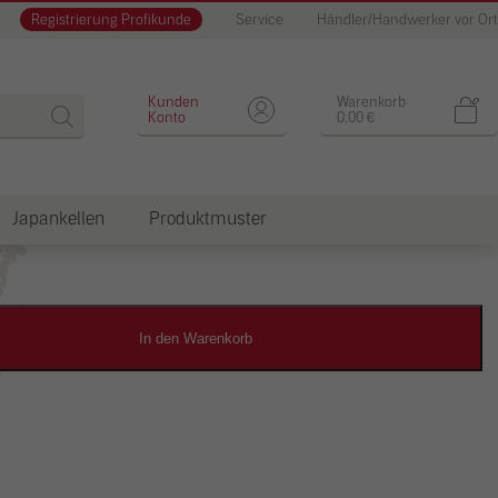
Registrierung Profikunde
Service
Händler/Handwerker vor Ort
Designputz
Kunden
Warenkorb
Konto
0,00
€
Japankellen
Produktmuster
dkosten
In den Warenkorb