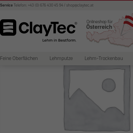
Service
Telefon: +43 (0) 676 430 45 94 / shop@claytec.at
Feine Oberflächen
Lehmputze
Lehm-Trockenbau