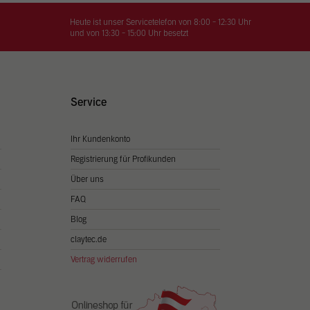
on
hrung
Heute ist unser Servicetelefon von 8:00 - 12:30 Uhr
und von 13:30 - 15:00 Uhr besetzt
n Sie
igen
Service
Ihr Kundenkonto
Zurück
Registrierung für Profikunden
Über uns
FAQ
Blog
claytec.de
Vertrag widerrufen
Statistiken