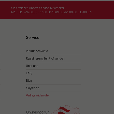
on
hrung
Sie erreichen unsere Service-Mitarbeiter
Mo. - Do. von 08:00 - 17:00 Uhr und Fr. von 08:00 - 15:00 Uhr
n Sie
igen
Service
Ihr Kundenkonto
Zurück
Registrierung für Profikunden
Über uns
FAQ
Blog
claytec.de
Vertrag widerrufen
Statistiken