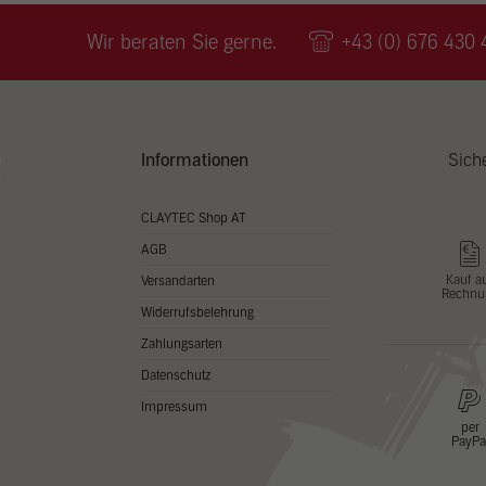
Wir v
ihnen
Wir beraten Sie gerne.
+43 (0) 676 430 
zu ve
Adres
Inhal
in un
Hier 
Zusti
Informationen
Sich
lasse
Al
CLAYTEC Shop AT
AGB
Nu
Kauf a
Versandarten
Rechnu
Daten
Widerrufsbelehrung
Esse
Zahlungsarten
Essen
Datenschutz
Funkt
Impressum
per
PayPa
Stat