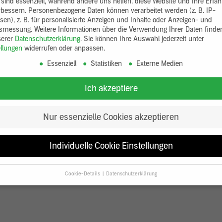
 sind essenziell, während andere uns helfen, diese Website und Ihre Erfa
rbessern.
Personenbezogene Daten können verarbeitet werden (z. B. IP-
sen), z. B. für personalisierte Anzeigen und Inhalte oder Anzeigen- und
tsmessung.
Weitere Informationen über die Verwendung Ihrer Daten finde
serer
Datenschutzerklärung
.
Sie können Ihre Auswahl jederzeit unter
ellungen
widerrufen oder anpassen.
Essenziell
Statistiken
Externe Medien
Ich akzeptiere
Nur essenzielle Cookies akzeptieren
Individuelle Cookie Einstellungen
Cookie-Details
Datenschutzerklärung
Datenschutzeinstellungen
Sie unter 16 Jahre alt sind und Ihre Zustimmung zu freiwilligen Diensten
en, müssen Sie Ihre Erziehungsberechtigten um Erlaubnis bitten.