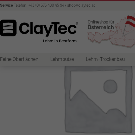
Service
Telefon: +43 (0) 676 430 45 94 / shop@claytec.at
Feine Oberflächen
Lehmputze
Lehm-Trockenbau