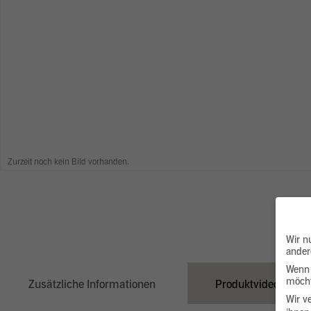
Zurzeit noch kein Bild vorhanden.
Wir n
ander
Wenn 
möcht
Zusätzliche Informationen
Produktvideo
Wir v