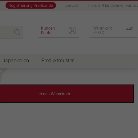
Registrierung Profikunde
Service
Händler/Handwerker vor Ort
Designputz
Kunden
Warenkorb
Konto
0,00
€
Japankellen
Produktmuster
dkosten
In den Warenkorb