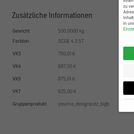
ihnen
zu ve
Adres
Zusätzliche Informationen
Inhal
in un
Einst
Gewicht
500,0000 kg
Farbton
SCGE 4.3 ST
VK3
750,01 €
VK4
687,50 €
VK5
875,01 €
VK7
625,00 €
Gruppenprodukt
yosima_designputz_bigb
Wenn 
möcht