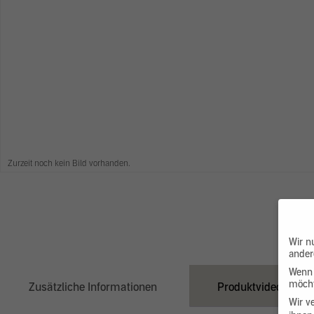
Zurzeit noch kein Bild vorhanden.
Wir n
ander
Wenn 
möcht
Zusätzliche Informationen
Produktvideo
Wir v