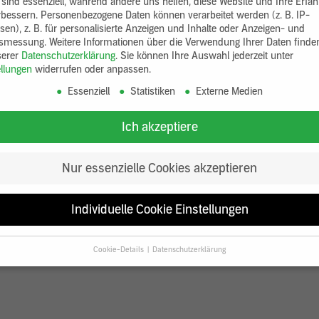
 sind essenziell, während andere uns helfen, diese Website und Ihre Erfa
rbessern.
Personenbezogene Daten können verarbeitet werden (z. B. IP-
sen), z. B. für personalisierte Anzeigen und Inhalte oder Anzeigen- und
tsmessung.
Weitere Informationen über die Verwendung Ihrer Daten finde
serer
Datenschutzerklärung
.
Sie können Ihre Auswahl jederzeit unter
ellungen
widerrufen oder anpassen.
Essenziell
Statistiken
Externe Medien
Ich akzeptiere
Nur essenzielle Cookies akzeptieren
Individuelle Cookie Einstellungen
Cookie-Details
Datenschutzerklärung
Datenschutzeinstellungen
Sie unter 16 Jahre alt sind und Ihre Zustimmung zu freiwilligen Diensten
en, müssen Sie Ihre Erziehungsberechtigten um Erlaubnis bitten.