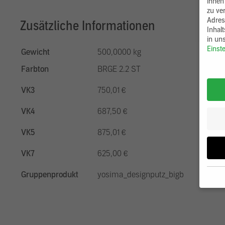
ihnen
zu ve
Adres
Zusätzliche Informationen
Inhal
in un
Einst
Gewicht
500,0000 kg
Farbton
BRGE 2.2 ST
VK3
750,01 €
VK4
687,50 €
VK5
875,01 €
VK7
625,00 €
Gruppenprodukt
yosima_designputz_bigb
Wenn 
möcht