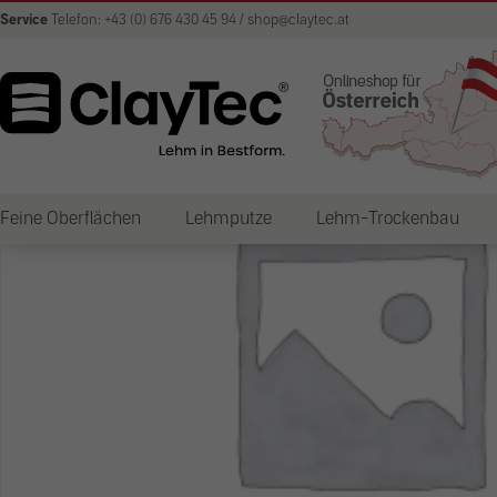
Service
Telefon: +43 (0) 676 430 45 94 / shop@claytec.at
Feine Oberflächen
Lehmputze
Lehm-Trockenbau