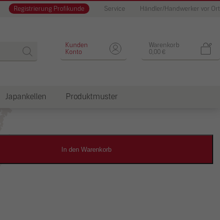
Registrierung Profikunde
Service
Händler/Handwerker vor Ort
Designputz
Kunden
Warenkorb
Konto
0,00
€
Japankellen
Produktmuster
dkosten
In den Warenkorb