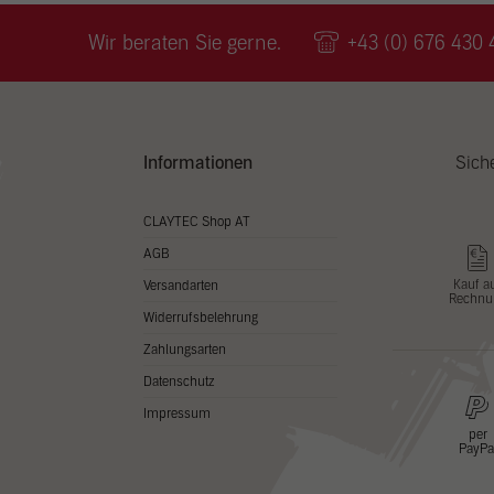
Wir v
ihnen
Wir beraten Sie gerne.
+43 (0) 676 430 
zu ve
Adres
Inhal
in un
Hier 
Zusti
Informationen
Sich
lasse
Al
CLAYTEC Shop AT
AGB
Nu
Kauf a
Versandarten
Rechnu
Daten
Widerrufsbelehrung
Esse
Zahlungsarten
Essen
Datenschutz
Funkt
Impressum
per
PayPa
Stat