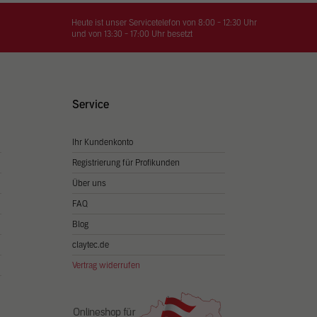
on
hrung
Heute ist unser Servicetelefon von 8:00 - 12:30 Uhr
und von 13:30 - 17:00 Uhr besetzt
n Sie
igen
Service
Ihr Kundenkonto
Zurück
Registrierung für Profikunden
Über uns
FAQ
Blog
claytec.de
Vertrag widerrufen
Statistiken