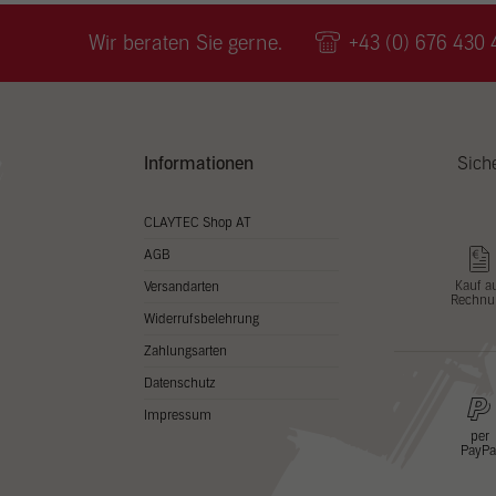
Wir v
ihnen
Wir beraten Sie gerne.
+43 (0) 676 430 
zu ve
Adres
Inhal
in un
Hier 
Zusti
Informationen
Sich
lasse
Al
CLAYTEC Shop AT
AGB
Nu
Kauf a
Versandarten
Rechnu
Daten
Widerrufsbelehrung
Esse
Zahlungsarten
Essen
Datenschutz
Funkt
Impressum
per
PayPa
Stat