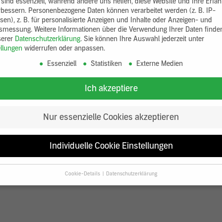
 sind essenziell, während andere uns helfen, diese Website und Ihre Erfa
rbessern.
Personenbezogene Daten können verarbeitet werden (z. B. IP-
sen), z. B. für personalisierte Anzeigen und Inhalte oder Anzeigen- und
tsmessung.
Weitere Informationen über die Verwendung Ihrer Daten finde
serer
Datenschutzerklärung
.
Sie können Ihre Auswahl jederzeit unter
ellungen
widerrufen oder anpassen.
Essenziell
Statistiken
Externe Medien
Ich akzeptiere
Nur essenzielle Cookies akzeptieren
Individuelle Cookie Einstellungen
Cookie-Details
Datenschutzerklärung
Datenschutzeinstellungen
Sie unter 16 Jahre alt sind und Ihre Zustimmung zu freiwilligen Diensten
en, müssen Sie Ihre Erziehungsberechtigten um Erlaubnis bitten.