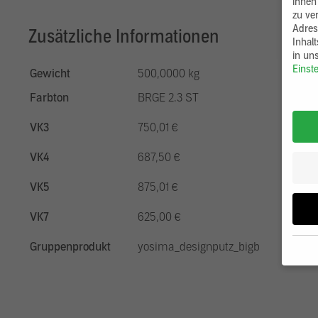
ihnen
zu ve
Adres
Zusätzliche Informationen
Inhal
in un
Einst
Gewicht
500,0000 kg
Farbton
BRGE 2.3 ST
VK3
750,01 €
VK4
687,50 €
VK5
875,01 €
VK7
625,00 €
Gruppenprodukt
yosima_designputz_bigb
Wenn 
möcht