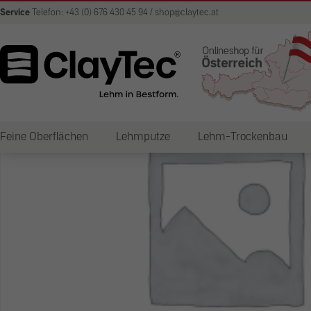
Service
Telefon: +43 (0) 676 430 45 94 / shop@claytec.at
Feine Oberflächen
Lehmputze
Lehm-Trockenbau