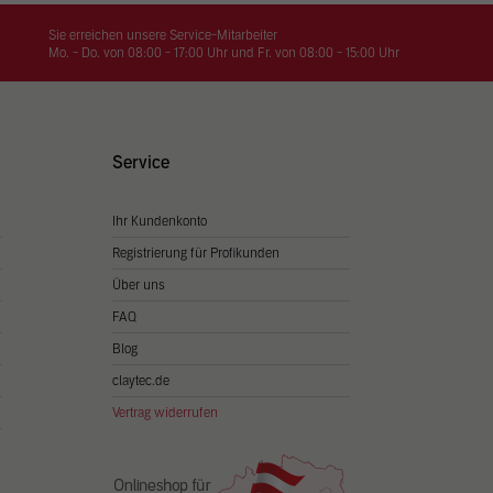
on
hrung
Sie erreichen unsere Service-Mitarbeiter
Mo. - Do. von 08:00 - 17:00 Uhr und Fr. von 08:00 - 15:00 Uhr
n Sie
igen
Service
Ihr Kundenkonto
Zurück
Registrierung für Profikunden
Über uns
FAQ
Blog
claytec.de
Vertrag widerrufen
Statistiken