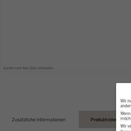
Zurzeit noch kein Bild vorhanden.
Wir n
ander
Wenn 
möcht
Zusätzliche Informationen
Produktvideo
Wir v