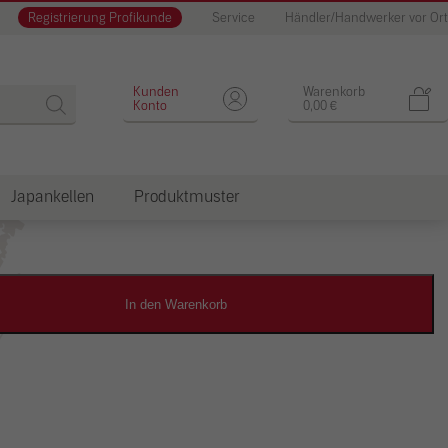
Registrierung Profikunde
Service
Händler/Handwerker vor Ort
Designputz
Kunden
Warenkorb
Konto
0,00
€
Japankellen
Produktmuster
dkosten
In den Warenkorb