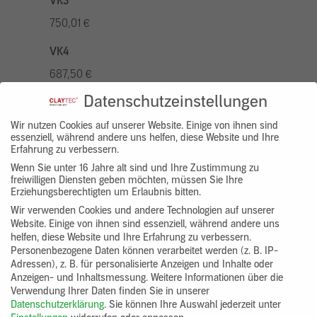
VK3
750,01 €
VK4
687,50 €
Datenschutzeinstellungen
VK5
875,01 €
Wir nutzen Cookies auf unserer Website. Einige von ihnen sind
essenziell, während andere uns helfen, diese Website und Ihre
Erfahrung zu verbessern.
VK7
Wenn Sie unter 16 Jahre alt sind und Ihre Zustimmung zu
625,00 €
freiwilligen Diensten geben möchten, müssen Sie Ihre
Erziehungsberechtigten um Erlaubnis bitten.
Gruppenprodukt
Wir verwenden Cookies und andere Technologien auf unserer
Website. Einige von ihnen sind essenziell, während andere uns
yosima_designputz_bigb
helfen, diese Website und Ihre Erfahrung zu verbessern.
Personenbezogene Daten können verarbeitet werden (z. B. IP-
Adressen), z. B. für personalisierte Anzeigen und Inhalte oder
Anzeigen- und Inhaltsmessung.
Weitere Informationen über die
Verwendung Ihrer Daten finden Sie in unserer
Datenschutzerklärung
.
Sie können Ihre Auswahl jederzeit unter