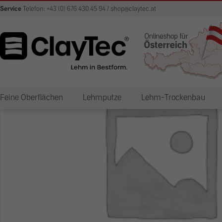
Service
Telefon: +43 (0) 676 430 45 94 / shop@claytec.at
Feine Oberflächen
Lehmputze
Lehm-Trockenbau