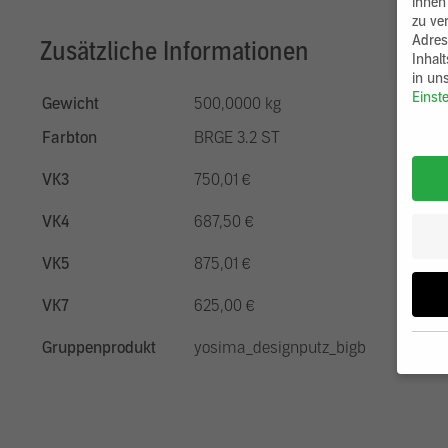
ihnen
zu ve
Adres
Zusätzliche Informationen
Inhal
in un
Einst
Gewicht
500,0000 kg
Farbton
BRGE 3.2 ST
VK3
750,01 €
VK4
687,50 €
VK5
875,01 €
VK7
625,00 €
Gruppenprodukt
yosima_designputz_bigb
Wenn 
möcht