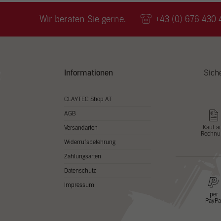
Wir v
ihnen
Wir beraten Sie gerne.
+43 (0) 676 430 
zu ve
Adres
Inhal
in un
Hier 
Zusti
Informationen
Sich
lasse
Al
CLAYTEC Shop AT
AGB
Nu
Kauf a
Versandarten
Rechnu
Daten
Widerrufsbelehrung
Esse
Zahlungsarten
Essen
Datenschutz
Funkt
Impressum
per
PayPa
Stat