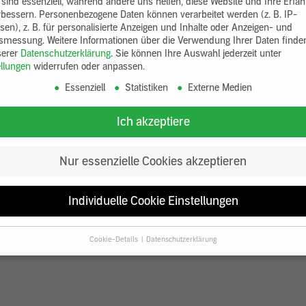
 sind essenziell, während andere uns helfen, diese Website und Ihre Erfa
rbessern.
Personenbezogene Daten können verarbeitet werden (z. B. IP-
sen), z. B. für personalisierte Anzeigen und Inhalte oder Anzeigen- und
tsmessung.
Weitere Informationen über die Verwendung Ihrer Daten finde
serer
Datenschutzerklärung
.
Sie können Ihre Auswahl jederzeit unter
ellungen
widerrufen oder anpassen.
Essenziell
Statistiken
Externe Medien
Ich akzeptiere
Nur essenzielle Cookies akzeptieren
Individuelle Cookie Einstellungen
Cookie-Details
Datenschutzerklärung
Datenschutzeinstellungen
Sie unter 16 Jahre alt sind und Ihre Zustimmung zu freiwilligen Diensten
en, müssen Sie Ihre Erziehungsberechtigten um Erlaubnis bitten.