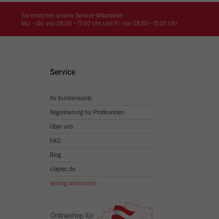
on
hrung
Sie erreichen unsere Service-Mitarbeiter
Mo. - Do. von 08:00 - 17:00 Uhr und Fr. von 08:00 - 15:00 Uhr
n Sie
igen
Service
Ihr Kundenkonto
Zurück
Registrierung für Profikunden
Über uns
FAQ
Blog
claytec.de
Vertrag widerrufen
Statistiken