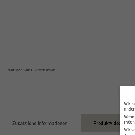
Zurzeit noch kein Bild vorhanden.
Wir n
ander
Wenn 
möcht
Zusätzliche Informationen
Produktvideo
Wir v