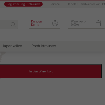
Registrierung Profikunde
Service
Händler/Handwerker vor Ort
Designputz
Kunden
Warenkorb
Konto
0,00
€
Japankellen
Produktmuster
dkosten
In den Warenkorb