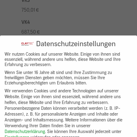
VK3
750,01 €
VK4
687,50 €
Datenschutzeinstellungen
VK5
875,01 €
Wir nutzen Cookies auf unserer Website. Einige von ihnen sind
essenziell, während andere uns helfen, diese Website und Ihre
Erfahrung zu verbessern.
VK7
Wenn Sie unter 16 Jahre alt sind und Ihre Zustimmung zu
625,00 €
freiwilligen Diensten geben möchten, müssen Sie Ihre
Erziehungsberechtigten um Erlaubnis bitten.
Gruppenprodukt
Wir verwenden Cookies und andere Technologien auf unserer
Website. Einige von ihnen sind essenziell, während andere uns
yosima_designputz_bigb
helfen, diese Website und Ihre Erfahrung zu verbessern.
Personenbezogene Daten können verarbeitet werden (z. B. IP-
Adressen), z. B. für personalisierte Anzeigen und Inhalte oder
Anzeigen- und Inhaltsmessung.
Weitere Informationen über die
Verwendung Ihrer Daten finden Sie in unserer
Datenschutzerklärung
.
Sie können Ihre Auswahl jederzeit unter