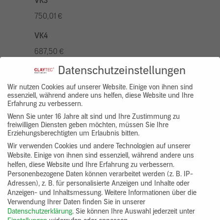
VK3
750,01 €
VK4
687,50 €
Datenschutzeinstellungen
VK5
875,01 €
Wir nutzen Cookies auf unserer Website. Einige von ihnen sind
essenziell, während andere uns helfen, diese Website und Ihre
Erfahrung zu verbessern.
VK7
Wenn Sie unter 16 Jahre alt sind und Ihre Zustimmung zu
625,00 €
freiwilligen Diensten geben möchten, müssen Sie Ihre
Erziehungsberechtigten um Erlaubnis bitten.
Gruppenprodukt
Wir verwenden Cookies und andere Technologien auf unserer
Website. Einige von ihnen sind essenziell, während andere uns
yosima_designputz_bigb
helfen, diese Website und Ihre Erfahrung zu verbessern.
Personenbezogene Daten können verarbeitet werden (z. B. IP-
Adressen), z. B. für personalisierte Anzeigen und Inhalte oder
Anzeigen- und Inhaltsmessung.
Weitere Informationen über die
Verwendung Ihrer Daten finden Sie in unserer
Datenschutzerklärung
.
Sie können Ihre Auswahl jederzeit unter