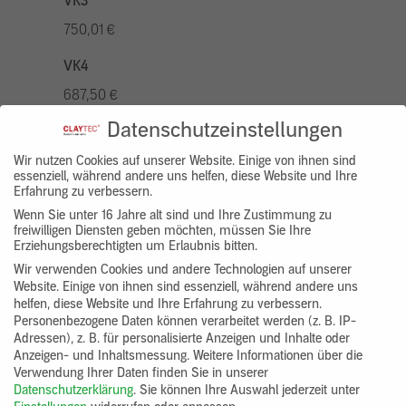
VK3
750,01 €
VK4
687,50 €
Datenschutzeinstellungen
VK5
875,01 €
Wir nutzen Cookies auf unserer Website. Einige von ihnen sind
essenziell, während andere uns helfen, diese Website und Ihre
Erfahrung zu verbessern.
VK7
Wenn Sie unter 16 Jahre alt sind und Ihre Zustimmung zu
625,00 €
freiwilligen Diensten geben möchten, müssen Sie Ihre
Erziehungsberechtigten um Erlaubnis bitten.
Gruppenprodukt
Wir verwenden Cookies und andere Technologien auf unserer
Website. Einige von ihnen sind essenziell, während andere uns
yosima_designputz_bigb
helfen, diese Website und Ihre Erfahrung zu verbessern.
Personenbezogene Daten können verarbeitet werden (z. B. IP-
Adressen), z. B. für personalisierte Anzeigen und Inhalte oder
Anzeigen- und Inhaltsmessung.
Weitere Informationen über die
Verwendung Ihrer Daten finden Sie in unserer
Datenschutzerklärung
.
Sie können Ihre Auswahl jederzeit unter