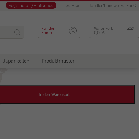
Registrierung Profikunde
Service
Händler/Handwerker vor Ort
Designputz
Kunden
Warenkorb
Konto
0,00
€
Japankellen
Produktmuster
dkosten
In den Warenkorb