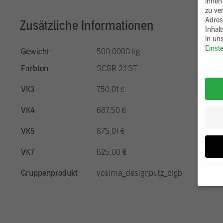
ihnen
zu ve
Adres
Zusätzliche Informationen
Inhal
in un
Einst
Gewicht
500,0000 kg
Farbton
SCGR 2.1 ST
VK3
750,01 €
VK4
687,50 €
VK5
875,01 €
VK7
625,00 €
Gruppenprodukt
yosima_designputz_bigb
Wenn 
möcht