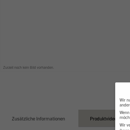
Zurzeit noch kein Bild vorhanden.
Wir n
ander
Wenn 
möcht
Zusätzliche Informationen
Produktvideo
Wir v