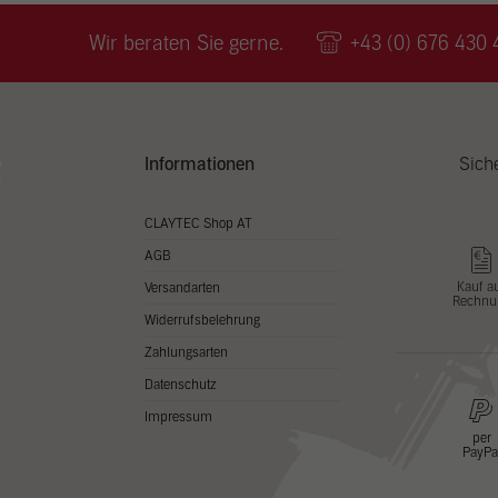
Wir v
ihnen
Wir beraten Sie gerne.
+43 (0) 676 430 
zu ve
Adres
Inhal
in un
Hier 
Zusti
Informationen
Sich
lasse
Al
CLAYTEC Shop AT
AGB
Nu
Kauf a
Versandarten
Rechnu
Daten
Widerrufsbelehrung
Esse
Zahlungsarten
Essen
Datenschutz
Funkt
Impressum
per
PayPa
Stat