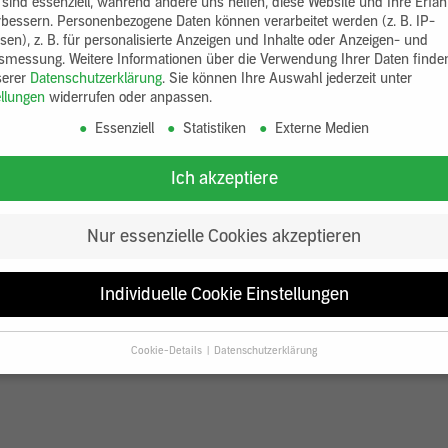
 sind essenziell, während andere uns helfen, diese Website und Ihre Erfa
rbessern.
Personenbezogene Daten können verarbeitet werden (z. B. IP-
sen), z. B. für personalisierte Anzeigen und Inhalte oder Anzeigen- und
tsmessung.
Weitere Informationen über die Verwendung Ihrer Daten finde
serer
Datenschutzerklärung
.
Sie können Ihre Auswahl jederzeit unter
ellungen
widerrufen oder anpassen.
Essenziell
Statistiken
Externe Medien
Ich akzeptiere
Nur essenzielle Cookies akzeptieren
Individuelle Cookie Einstellungen
Cookie-Details
Datenschutzerklärung
Datenschutzeinstellungen
Sie unter 16 Jahre alt sind und Ihre Zustimmung zu freiwilligen Diensten
en, müssen Sie Ihre Erziehungsberechtigten um Erlaubnis bitten.