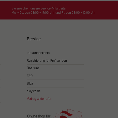
on
hrung
Sie erreichen unsere Service-Mitarbeiter
Mo. - Do. von 08:00 - 17:00 Uhr und Fr. von 08:00 - 15:00 Uhr
n Sie
igen
Service
Ihr Kundenkonto
Zurück
Registrierung für Profikunden
Über uns
FAQ
Blog
claytec.de
Vertrag widerrufen
Statistiken