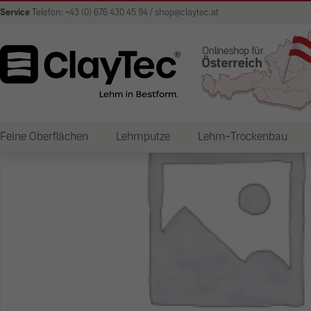
Service
Telefon: +43 (0) 676 430 45 94 / shop@claytec.at
Feine Oberflächen
Lehmputze
Lehm-Trockenbau