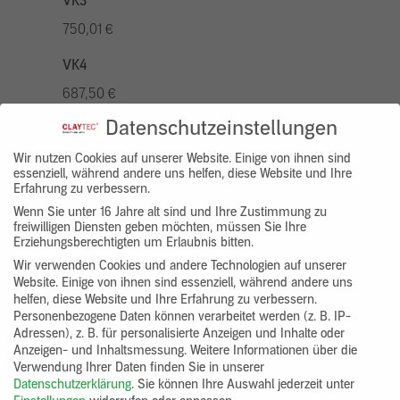
VK3
750,01 €
VK4
687,50 €
Datenschutzeinstellungen
VK5
875,01 €
Wir nutzen Cookies auf unserer Website. Einige von ihnen sind
essenziell, während andere uns helfen, diese Website und Ihre
Erfahrung zu verbessern.
VK7
Wenn Sie unter 16 Jahre alt sind und Ihre Zustimmung zu
625,00 €
freiwilligen Diensten geben möchten, müssen Sie Ihre
Erziehungsberechtigten um Erlaubnis bitten.
Gruppenprodukt
Wir verwenden Cookies und andere Technologien auf unserer
Website. Einige von ihnen sind essenziell, während andere uns
yosima_designputz_bigb
helfen, diese Website und Ihre Erfahrung zu verbessern.
Personenbezogene Daten können verarbeitet werden (z. B. IP-
Adressen), z. B. für personalisierte Anzeigen und Inhalte oder
Anzeigen- und Inhaltsmessung.
Weitere Informationen über die
Verwendung Ihrer Daten finden Sie in unserer
Datenschutzerklärung
.
Sie können Ihre Auswahl jederzeit unter