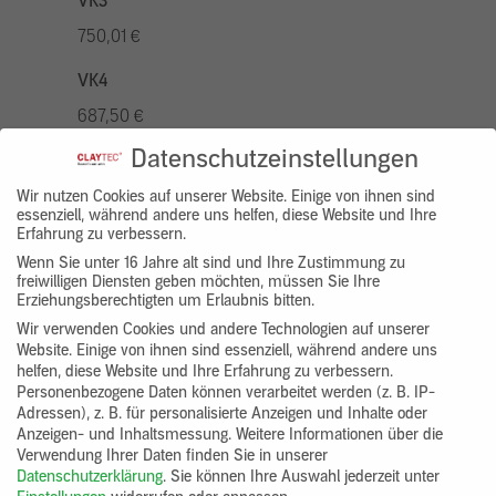
VK3
750,01 €
VK4
687,50 €
Datenschutzeinstellungen
VK5
875,01 €
Wir nutzen Cookies auf unserer Website. Einige von ihnen sind
essenziell, während andere uns helfen, diese Website und Ihre
Erfahrung zu verbessern.
VK7
Wenn Sie unter 16 Jahre alt sind und Ihre Zustimmung zu
625,00 €
freiwilligen Diensten geben möchten, müssen Sie Ihre
Erziehungsberechtigten um Erlaubnis bitten.
Gruppenprodukt
Wir verwenden Cookies und andere Technologien auf unserer
Website. Einige von ihnen sind essenziell, während andere uns
yosima_designputz_bigb
helfen, diese Website und Ihre Erfahrung zu verbessern.
Personenbezogene Daten können verarbeitet werden (z. B. IP-
Adressen), z. B. für personalisierte Anzeigen und Inhalte oder
Anzeigen- und Inhaltsmessung.
Weitere Informationen über die
Verwendung Ihrer Daten finden Sie in unserer
Datenschutzerklärung
.
Sie können Ihre Auswahl jederzeit unter