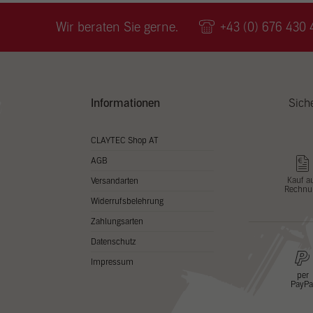
Wir v
ihnen
Wir beraten Sie gerne.
+43 (0) 676 430 
zu ve
Adres
Inhal
in un
Hier 
Zusti
Informationen
Sich
lasse
Al
CLAYTEC Shop AT
AGB
Nu
Kauf a
Versandarten
Rechnu
Daten
Widerrufsbelehrung
Esse
Zahlungsarten
Essen
Datenschutz
Funkt
Impressum
per
PayPa
Stat