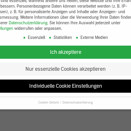
 sind essenziell, während andere uns helfen, diese Website und Ihre Erfa
rbessern.
Personenbezogene Daten können verarbeitet werden (z. B. IP-
sen), z. B. für personalisierte Anzeigen und Inhalte oder Anzeigen- und
tsmessung.
Weitere Informationen über die Verwendung Ihrer Daten finde
serer
Datenschutzerklärung
.
Sie können Ihre Auswahl jederzeit unter
ellungen
widerrufen oder anpassen.
Essenziell
Statistiken
Externe Medien
Ich akzeptiere
Nur essenzielle Cookies akzeptieren
Individuelle Cookie Einstellungen
Cookie-Details
Datenschutzerklärung
Datenschutzeinstellungen
Sie unter 16 Jahre alt sind und Ihre Zustimmung zu freiwilligen Diensten
en, müssen Sie Ihre Erziehungsberechtigten um Erlaubnis bitten.