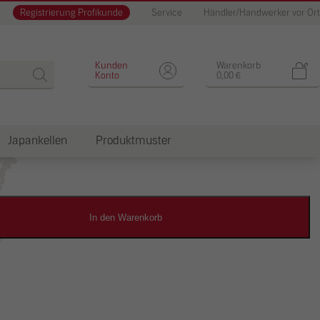
Registrierung Profikunde
Service
Händler/Handwerker vor Ort
Designputz
Kunden
Warenkorb
Konto
0,00
€
Japankellen
Produktmuster
dkosten
In den Warenkorb