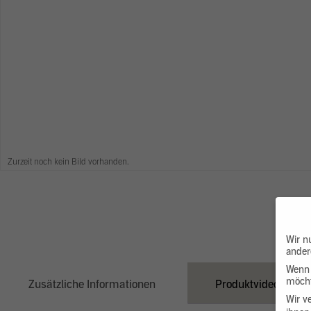
Zurzeit noch kein Bild vorhanden.
Wir n
ander
Wenn 
möcht
Zusätzliche Informationen
Produktvideo
Wir v