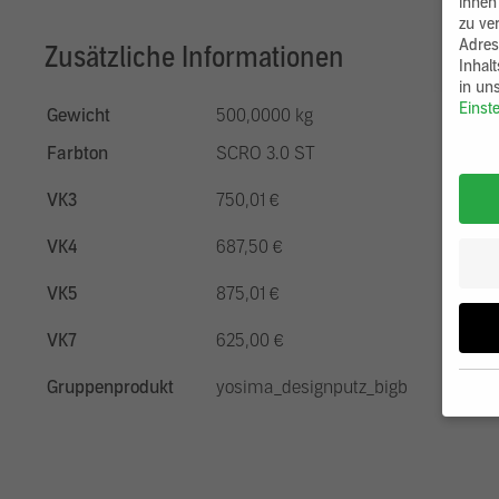
ihnen
zu ve
Adres
Zusätzliche Informationen
Inhal
in un
Einst
Gewicht
500,0000 kg
Farbton
SCRO 3.0 ST
VK3
750,01 €
VK4
687,50 €
VK5
875,01 €
VK7
625,00 €
Gruppenprodukt
yosima_designputz_bigb
Wenn 
möcht