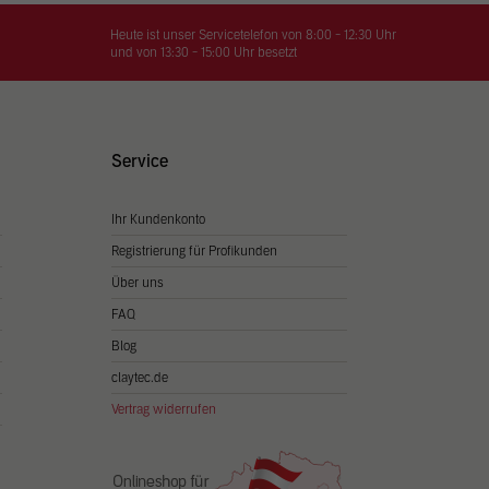
on
hrung
Heute ist unser Servicetelefon von 8:00 - 12:30 Uhr
und von 13:30 - 15:00 Uhr besetzt
n Sie
igen
Service
Ihr Kundenkonto
Zurück
Registrierung für Profikunden
Über uns
FAQ
Blog
claytec.de
Vertrag widerrufen
Statistiken