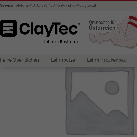
Service
Telefon: +43 (0) 676 430 45 94 / shop@claytec.at
Feine Oberflächen
Lehmputze
Lehm-Trockenbau