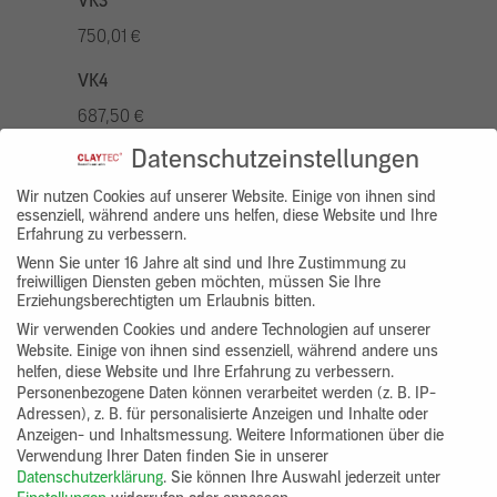
VK3
750,01 €
VK4
687,50 €
Datenschutzeinstellungen
VK5
875,01 €
Wir nutzen Cookies auf unserer Website. Einige von ihnen sind
essenziell, während andere uns helfen, diese Website und Ihre
Erfahrung zu verbessern.
VK7
Wenn Sie unter 16 Jahre alt sind und Ihre Zustimmung zu
625,00 €
freiwilligen Diensten geben möchten, müssen Sie Ihre
Erziehungsberechtigten um Erlaubnis bitten.
Gruppenprodukt
Wir verwenden Cookies und andere Technologien auf unserer
Website. Einige von ihnen sind essenziell, während andere uns
yosima_designputz_bigb
helfen, diese Website und Ihre Erfahrung zu verbessern.
Personenbezogene Daten können verarbeitet werden (z. B. IP-
Adressen), z. B. für personalisierte Anzeigen und Inhalte oder
Anzeigen- und Inhaltsmessung.
Weitere Informationen über die
Verwendung Ihrer Daten finden Sie in unserer
Datenschutzerklärung
.
Sie können Ihre Auswahl jederzeit unter