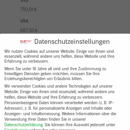
VK3
750,01 €
VK4
687,50 €
Datenschutzeinstellungen
VK5
875,01 €
Wir nutzen Cookies auf unserer Website. Einige von ihnen sind
essenziell, während andere uns helfen, diese Website und Ihre
Erfahrung zu verbessern.
VK7
Wenn Sie unter 16 Jahre alt sind und Ihre Zustimmung zu
625,00 €
freiwilligen Diensten geben möchten, müssen Sie Ihre
Erziehungsberechtigten um Erlaubnis bitten.
Gruppenprodukt
Wir verwenden Cookies und andere Technologien auf unserer
Website. Einige von ihnen sind essenziell, während andere uns
yosima_designputz_bigb
helfen, diese Website und Ihre Erfahrung zu verbessern.
Personenbezogene Daten können verarbeitet werden (z. B. IP-
Adressen), z. B. für personalisierte Anzeigen und Inhalte oder
Anzeigen- und Inhaltsmessung.
Weitere Informationen über die
Verwendung Ihrer Daten finden Sie in unserer
Datenschutzerklärung
.
Sie können Ihre Auswahl jederzeit unter