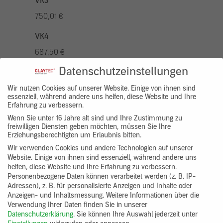
VK3
750,01 €
VK4
687,50 €
Datenschutzeinstellungen
VK5
875,01 €
Wir nutzen Cookies auf unserer Website. Einige von ihnen sind
essenziell, während andere uns helfen, diese Website und Ihre
Erfahrung zu verbessern.
VK7
Wenn Sie unter 16 Jahre alt sind und Ihre Zustimmung zu
625,00 €
freiwilligen Diensten geben möchten, müssen Sie Ihre
Erziehungsberechtigten um Erlaubnis bitten.
Gruppenprodukt
Wir verwenden Cookies und andere Technologien auf unserer
Website. Einige von ihnen sind essenziell, während andere uns
yosima_designputz_bigb
helfen, diese Website und Ihre Erfahrung zu verbessern.
Personenbezogene Daten können verarbeitet werden (z. B. IP-
Adressen), z. B. für personalisierte Anzeigen und Inhalte oder
Anzeigen- und Inhaltsmessung.
Weitere Informationen über die
Verwendung Ihrer Daten finden Sie in unserer
Datenschutzerklärung
.
Sie können Ihre Auswahl jederzeit unter